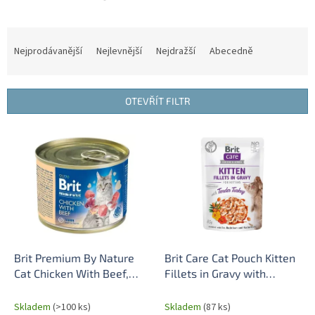
Ř
a
Nejprodávanější
Nejlevnější
Nejdražší
Abecedně
z
e
n
OTEVŘÍT FILTR
í
p
V
r
ý
o
p
d
i
u
s
k
p
t
r
ů
o
d
Brit Premium By Nature
Brit Care Cat Pouch Kitten
u
Cat Chicken With Beef,
Fillets in Gravy with
k
konzerva pro kočky 200g,
Tender Turkey 85 g ep.
t
exp. 24.4.25
13.3. 25
Skladem
(>100 ks)
Skladem
(87 ks)