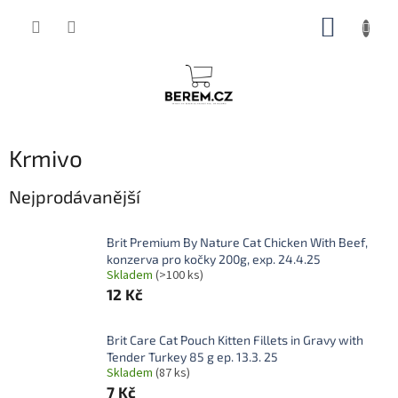
Přejít
NÁKUP
na
obsah
KOŠÍK
Krmivo
Nejprodávanější
Brit Premium By Nature Cat Chicken With Beef,
konzerva pro kočky 200g, exp. 24.4.25
Skladem
(>100 ks)
12 Kč
Brit Care Cat Pouch Kitten Fillets in Gravy with
Tender Turkey 85 g ep. 13.3. 25
Skladem
(87 ks)
7 Kč