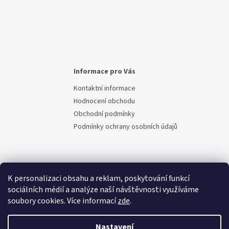
ý
p
i
s
u
Informace pro Vás
Kontaktní informace
Hodnocení obchodu
Obchodní podmínky
Podmínky ochrany osobních údajů
K personalizaci obsahu a reklam, poskytování funkcí
sociálních médií a analýze naší návštěvnosti využíváme
soubory cookies. Více informací
zde
.
Vytvořil Shoptet
Nastavení