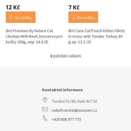
ů
12 Kč
7 Kč
Do košíku
Do košíku
Brit Premium By Nature Cat
Brit Care Cat Pouch Kitten Fillets
Chicken With Beef, konzerva pro
in Gravy with Tender Turkey 85
kočky 200g, exp. 24.4.25
g ep. 13.3. 25
2
položek celkem
O
v
l
Z
á
á
d
p
a
a
Kontaktní informace
c
t
í
Tovární 51/90, Dubí 417 02
í
p
r
rudolf.reichel@seznam.cz
v
k
+420 608 977 773
y
v