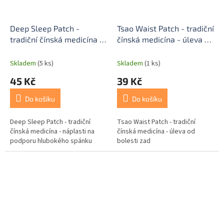
Deep Sleep Patch -
Tsao Waist Patch - tradiční
tradiční čínská medicína -
čínská medicína - úleva od
náplasti na podporu
bolesti zad
hlubokého spánku
Skladem
(5 ks)
Skladem
(1 ks)
45 Kč
39 Kč
Do košíku
Do košíku
Deep Sleep Patch - tradiční
Tsao Waist Patch - tradiční
čínská medicína - náplasti na
čínská medicína - úleva od
podporu hlubokého spánku
bolesti zad