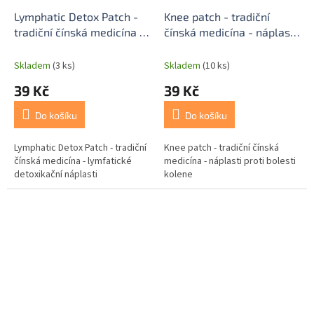
Lymphatic Detox Patch -
Knee patch - tradiční
tradiční čínská medicína -
čínská medicína - náplasti
lymfatické detoxikační
proti bolesti kolene
náplasti
Skladem
(3 ks)
Skladem
(10 ks)
39 Kč
39 Kč
Do košíku
Do košíku
Lymphatic Detox Patch - tradiční
Knee patch - tradiční čínská
čínská medicína - lymfatické
medicína - náplasti proti bolesti
detoxikační náplasti
kolene