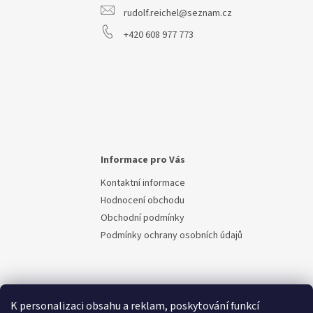
r
rudolf.reichel@seznam.cz
v
k
+420 608 977 773
y
v
ý
p
i
s
u
Informace pro Vás
Kontaktní informace
Hodnocení obchodu
Obchodní podmínky
Podmínky ochrany osobních údajů
K personalizaci obsahu a reklam, poskytování funkcí