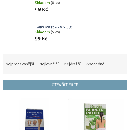
Skladem
(8 ks)
49 Kč
Tygří mast - 24 x 3 g
Skladem
(5 ks)
99 Kč
Ř
a
Nejprodávanější
Nejlevnější
Nejdražší
Abecedně
z
e
n
OTEVŘÍT FILTR
í
p
V
r
ý
o
p
d
i
u
s
k