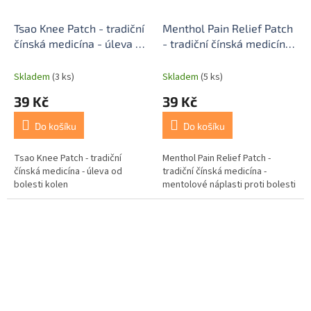
Tsao Knee Patch - tradiční
Menthol Pain Relief Patch
čínská medicína - úleva od
- tradiční čínská medicína
bolesti kolen
- mentolové náplasti proti
bolesti
Skladem
(3 ks)
Skladem
(5 ks)
39 Kč
39 Kč
Do košíku
Do košíku
Tsao Knee Patch - tradiční
Menthol Pain Relief Patch -
čínská medicína - úleva od
tradiční čínská medicína -
bolesti kolen
mentolové náplasti proti bolesti