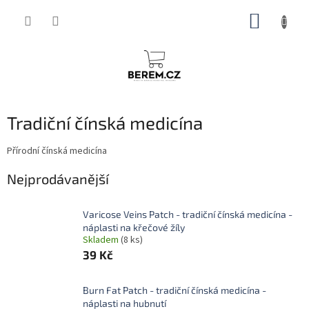
Přejít
NÁKUP
na
obsah
KOŠÍK
Tradiční čínská medicína
Přírodní čínská medicína
Nejprodávanější
Varicose Veins Patch - tradiční čínská medicína -
náplasti na křečové žíly
Skladem
(8 ks)
39 Kč
Burn Fat Patch - tradiční čínská medicína -
náplasti na hubnutí