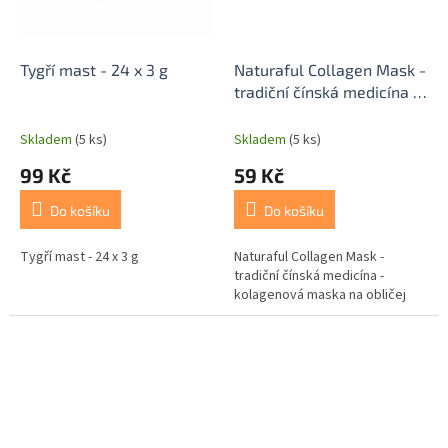
Tygří mast - 24 x 3 g
Naturaful Collagen Mask -
tradiční čínská medicína -
kolagenová maska na
obličej
Skladem
(5 ks)
Skladem
(5 ks)
99 Kč
59 Kč
Do košíku
Do košíku
Tygří mast - 24 x 3 g
Naturaful Collagen Mask -
tradiční čínská medicína -
kolagenová maska na obličej