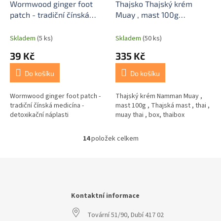
Wormwood ginger foot
Thajsko Thajský krém
patch - tradiční čínská
Muay , mast 100g
medicína - detoxikační
,NAMMAN MUAY ACTIVE
náplasti
2.0, nová receptura
Skladem
(5 ks)
Skladem
(50 ks)
39 Kč
335 Kč
Do košíku
Do košíku
Wormwood ginger foot patch -
Thajský krém Namman Muay ,
tradiční čínská medicína -
mast 100g , Thajská mast , thai ,
detoxikační náplasti
muay thai , box, thaibox
14
položek celkem
O
v
l
Z
á
á
d
p
a
a
Kontaktní informace
c
t
í
Tovární 51/90, Dubí 417 02
í
p