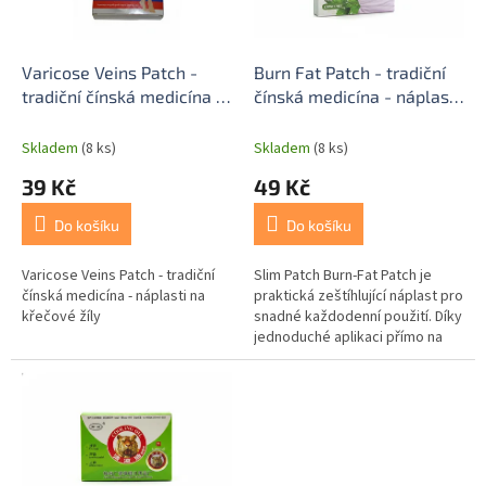
p
t
r
ů
o
d
Varicose Veins Patch -
Burn Fat Patch - tradiční
u
tradiční čínská medicína -
čínská medicína - náplasti
k
náplasti na křečové žíly
na hubnutí
t
Skladem
(8 ks)
Skladem
(8 ks)
ů
39 Kč
49 Kč
Do košíku
Do košíku
Varicose Veins Patch - tradiční
Slim Patch Burn-Fat Patch je
čínská medicína - náplasti na
praktická zeštíhlující náplast pro
křečové žíly
snadné každodenní použití. Díky
jednoduché aplikaci přímo na
pokožku představuje
pohodlnou volbu pro ty, kteří...