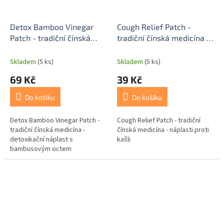
Detox Bamboo Vinegar
Cough Relief Patch -
Patch - tradiční čínská
tradiční čínská medicína -
medicína - detoxikační
náplasti proti kašli
náplast s bambusovým
Skladem
(5 ks)
Skladem
(5 ks)
octem
69 Kč
39 Kč
Do košíku
Do košíku
Detox Bamboo Vinegar Patch -
Cough Relief Patch - tradiční
tradiční čínská medicína -
čínská medicína - náplasti proti
detoxikační náplast s
kašli
bambusovým octem