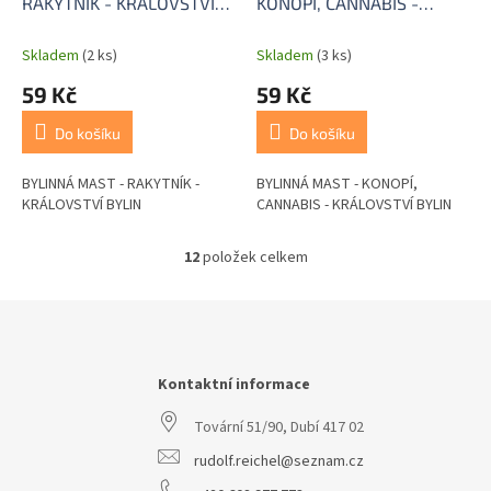
RAKYTNÍK - KRÁLOVSTVÍ
KONOPÍ, CANNABIS -
BYLIN
KRÁLOVSTVÍ BYLIN
Skladem
(2 ks)
Skladem
(3 ks)
59 Kč
59 Kč
Do košíku
Do košíku
BYLINNÁ MAST - RAKYTNÍK -
BYLINNÁ MAST - KONOPÍ,
KRÁLOVSTVÍ BYLIN
CANNABIS - KRÁLOVSTVÍ BYLIN
12
položek celkem
O
v
l
Z
á
á
d
p
a
a
Kontaktní informace
c
t
í
Tovární 51/90, Dubí 417 02
í
p
r
rudolf.reichel@seznam.cz
v