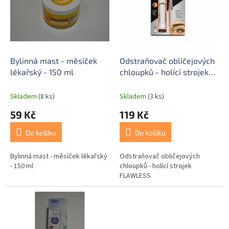
i
u
s
k
p
t
r
ů
o
d
Bylinná mast - měsíček
Odstraňovač obličejových
u
lékařský - 150 ml
chloupků - holící strojek
k
FLAWLESS
t
Skladem
(8 ks)
Skladem
(3 ks)
ů
59 Kč
119 Kč
Do košíku
Do košíku
Bylinná mast - měsíček lékařský
Odstraňovač obličejových
- 150 ml
chloupků - holící strojek
FLAWLESS