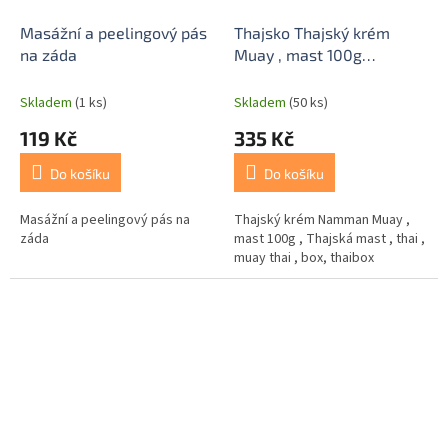
Masážní a peelingový pás
Thajsko Thajský krém
na záda
Muay , mast 100g
,NAMMAN MUAY ACTIVE
2.0, nová receptura
Skladem
(1 ks)
Skladem
(50 ks)
119 Kč
335 Kč
Do košíku
Do košíku
Masážní a peelingový pás na
Thajský krém Namman Muay ,
záda
mast 100g , Thajská mast , thai ,
muay thai , box, thaibox