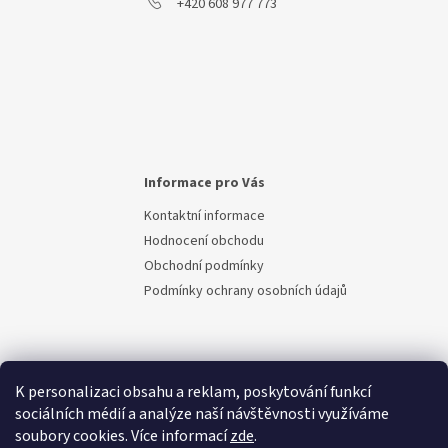
k
+420 608 977 773
y
v
ý
p
i
s
u
Informace pro Vás
Kontaktní informace
Hodnocení obchodu
Obchodní podmínky
Podmínky ochrany osobních údajů
K personalizaci obsahu a reklam, poskytování funkcí
sociálních médií a analýze naší návštěvnosti využíváme
soubory cookies. Více informací
zde
.