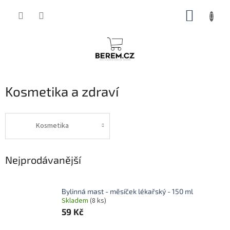
Přejít
NÁKUP
na
obsah
KOŠÍK
Kosmetika a zdraví
Kosmetika
Nejprodávanější
Bylinná mast - měsíček lékařský - 150 ml
Skladem
(8 ks)
59 Kč