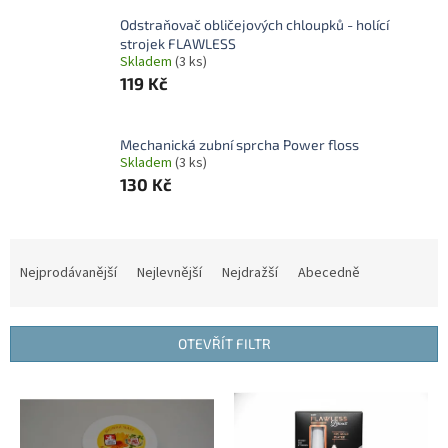
Odstraňovač obličejových chloupků - holící
strojek FLAWLESS
Skladem
(3 ks)
119 Kč
Mechanická zubní sprcha Power floss
Skladem
(3 ks)
130 Kč
Ř
a
Nejprodávanější
Nejlevnější
Nejdražší
Abecedně
z
e
n
OTEVŘÍT FILTR
í
p
V
r
ý
o
p
d