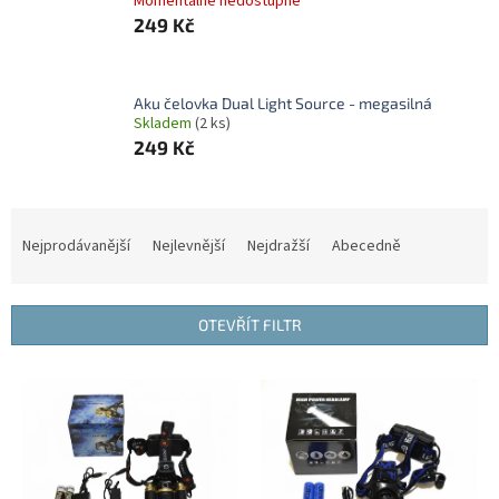
Momentálně nedostupné
249 Kč
Aku čelovka Dual Light Source - megasilná
Skladem
(2 ks)
249 Kč
Ř
a
Nejprodávanější
Nejlevnější
Nejdražší
Abecedně
z
e
n
OTEVŘÍT FILTR
í
p
V
r
ý
o
p
d
i
u
s
k