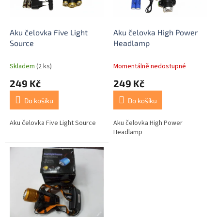
p
t
r
ů
o
d
Aku čelovka Five Light
Aku čelovka High Power
u
Source
Headlamp
k
t
Skladem
(2 ks)
Momentálně nedostupné
ů
249 Kč
249 Kč
Do košíku
Do košíku
Aku čelovka Five Light Source
Aku čelovka High Power
Headlamp