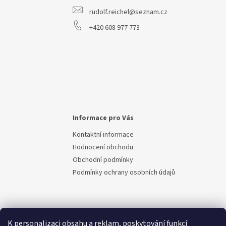
r
rudolf.reichel@seznam.cz
v
k
+420 608 977 773
y
v
ý
p
i
s
u
Informace pro Vás
Kontaktní informace
Hodnocení obchodu
Obchodní podmínky
Podmínky ochrany osobních údajů
K personalizaci obsahu a reklam, poskytování funkcí