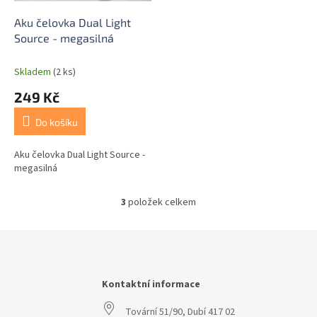
Aku čelovka Dual Light
Source - megasilná
Skladem
(2 ks)
249 Kč
Do košíku
Aku čelovka Dual Light Source -
megasilná
3
položek celkem
O
v
l
Z
á
á
d
p
a
a
Kontaktní informace
c
t
í
Tovární 51/90, Dubí 417 02
í
p