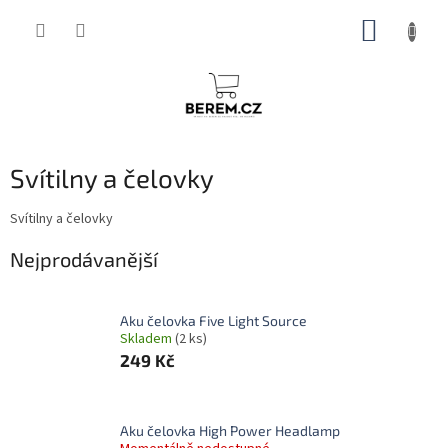
Přejít
NÁKUP
na
obsah
KOŠÍK
Svítilny a čelovky
Svítilny a čelovky
Nejprodávanější
Aku čelovka Five Light Source
Skladem
(2 ks)
249 Kč
Aku čelovka High Power Headlamp