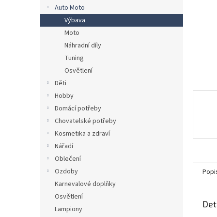
n
Auto Moto
e
Výbava
l
Moto
Náhradní díly
Tuning
Osvětlení
Děti
Hobby
Domácí potřeby
Chovatelské potřeby
Kosmetika a zdraví
Nářadí
Oblečení
Ozdoby
Popi
Karnevalové doplňky
Osvětlení
Det
Lampiony