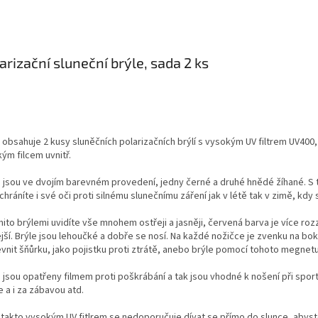
arizační sluneční brýle, sada 2 ks
 obsahuje 2 kusy sluněčních polarizačních brýlí s vysokým UV filtrem UV400,
ým filcem uvnitř.
e jsou ve dvojím barevném provedení, jedny černé a druhé hnědé žíhané. S t
chráníte i své oči proti silnému slunečnímu záření jak v létě tak v zimě, kdy
ito brýlemi uvidíte vše mnohem ostřeji a jasněji, červená barva je více rozz
ejší. Brýle jsou lehoučké a dobře se nosí. Na každé nožičce je zvenku na b
evnit šňůrku, jako pojistku proti ztrátě, anebo brýle pomocí tohoto megnet
 jsou opatřeny filmem proti poškrábání a tak jsou vhodné k nošení při sportu
 a i za zábavou atd.
s takto vysokým UV fitlrem se nedoporučuje dívat se přímo do slunce, abyst