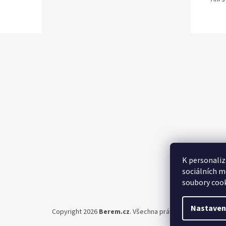
Z
á
p
a
t
í
K personaliz
sociálních m
soubory cook
Nastaven
Copyright 2026
Berem.cz
. Všechna práva vyhrazena.
Upra