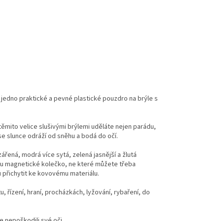
 jedno praktické a pevné plastické pouzdro na brýle s
ěmito velice slušivými brýlemi uděláte nejen parádu,
 se slunce odráží od sněhu a bodá do očí.
ářená, modrá více sytá, zelená jasnější a žlutá
oku magnetické kolečko, ne které můžete třeba
u přichytit ke kovovému materiálu.
, řízení, hraní, procházkách, lyžování, rybaření, do
e nepoškodili své oči.