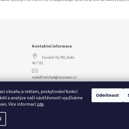
Kontaktní informace
Tovární 51/90, Dubí
417 02
rudolf.reichel@seznam.cz
+420 608 977 773
aci obsahu a reklam, poskytování funkcí
Odmítnout
édií a analýze naší návštěvnosti využíváme
ies. Více informací
zde
.
í
vit nastavení cookies