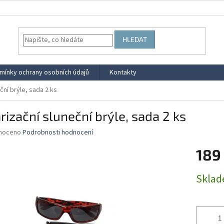
HLEDAT
mínky ochrany osobních údajů
Kontakty
ční brýle, sada 2 ks
rizační sluneční brýle, sada 2 ks
né
noceno
Podrobnosti hodnocení
ní
189
u
Měrná
Skla
cena:
ek.