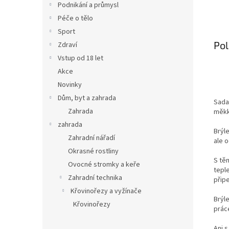
Podnikání a průmysl
Péče o tělo
Sport
Pol
Zdraví
Vstup od 18 let
Akce
Novinky
Dům, byt a zahrada
Sada
Zahrada
měkk
zahrada
Brýl
Zahradní nářadí
ale o
Okrasné rostliny
S těm
Ovocné stromky a keře
tepl
Zahradní technika
přip
Křovinořezy a vyžínače
Brýle
Křovinořezy
práce
Ani 