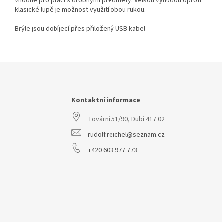
Vhodné pro práci s drobnými předměty. Velkou výhodou oproti
klasické lupě je možnost využití obou rukou.
Brýle jsou dobíjecí přes přiložený USB kabel
Z
á
p
a
Kontaktní informace
t
Tovární 51/90, Dubí 417 02
í
rudolf.reichel@seznam.cz
+420 608 977 773