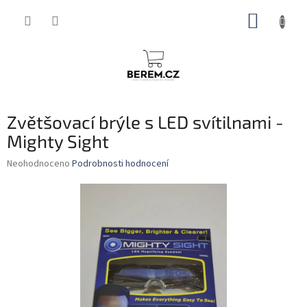
Přejít
NÁKUP
na
obsah
KOŠÍK
Zvětšovací brýle s LED svítilnami -
Mighty Sight
Průměrné
Neohodnoceno
Podrobnosti hodnocení
hodnocení
produktu
je
0,0
z
5
hvězdiček.