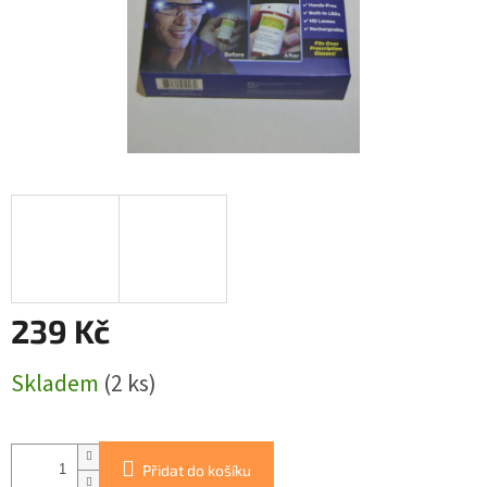
239 Kč
Měrná
Skladem
(2 ks)
cena:
Přidat do košíku