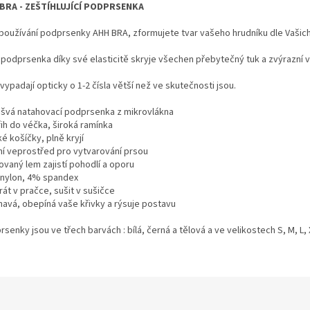
BRA - ZEŠTÍHLUJÍCÍ PODPRSENKA
 používání podprsenky AHH BRA, zformujete tvar vašeho hrudníku dle Vašic
 podprsenka díky své elasticitě skryje všechen přebytečný tuk a zvýrazní 
vypadají opticky o 1-2 čísla větší než ve skutečnosti jsou.
švá natahovací podprsenka z mikrovlákna
řih do véčka, široká ramínka
é košíčky, plně kryjí
ní veprostřed pro vytvarování prsou
ovaný lem zajistí pohodlí a oporu
nylon, 4% spandex
rát v pračce, sušit v sušičce
éhavá, obepíná vaše křivky a rýsuje postavu
senky jsou ve třech barvách : bílá, černá a tělová a ve velikostech S, M, L, 