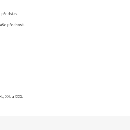
h představ.
vaše přednosti.
XL, XXL a XXXL.