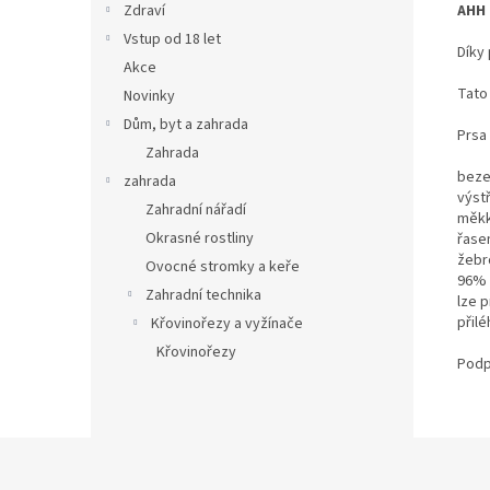
AHH 
Zdraví
Vstup od 18 let
Díky
Akce
Tato
Novinky
Dům, byt a zahrada
Prsa 
Zahrada
beze
zahrada
výst
Zahradní nářadí
měkk
Okrasné rostliny
řase
žebr
Ovocné stromky a keře
96% 
Zahradní technika
lze p
přil
Křovinořezy a vyžínače
Křovinořezy
Podpr
Z
á