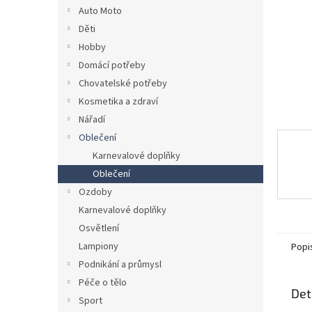
n
Auto Moto
e
Děti
l
Hobby
Domácí potřeby
Chovatelské potřeby
Kosmetika a zdraví
Nářadí
Oblečení
Karnevalové doplňky
Oblečení
Ozdoby
Karnevalové doplňky
Osvětlení
Lampiony
Popi
Podnikání a průmysl
Péče o tělo
Det
Sport