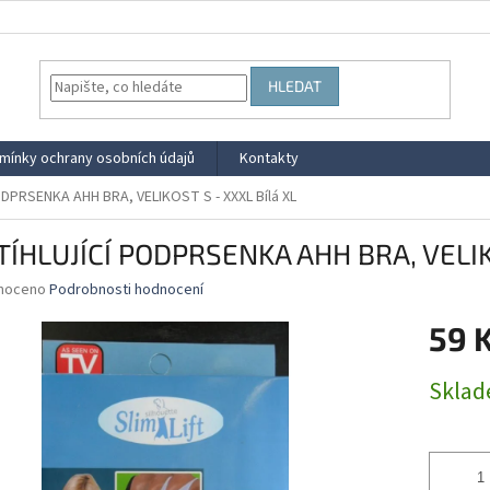
HLEDAT
mínky ochrany osobních údajů
Kontakty
DPRSENKA AHH BRA, VELIKOST S - XXXL Bílá XL
TÍHLUJÍCÍ PODPRSENKA AHH BRA, VELIKO
né
noceno
Podrobnosti hodnocení
ní
59 
u
Měrná
Skla
cena:
ek.