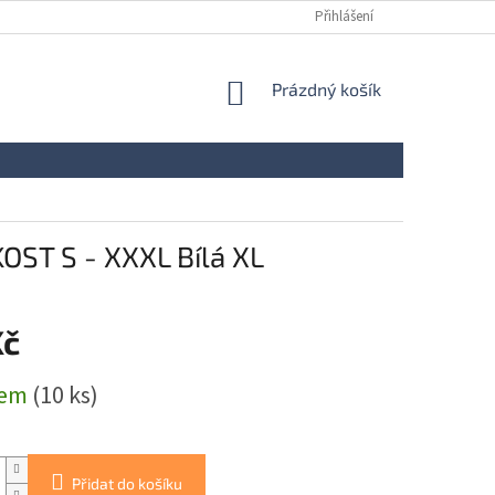
Přihlášení
NÁKUPNÍ
Prázdný košík
KOŠÍK
ST S - XXXL Bílá XL
Kč
dem
(10 ks)
Přidat do košíku