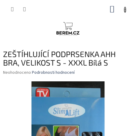
Přejít
NÁKUP
na
obsah
KOŠÍK
ZEŠTÍHLUJÍCÍ PODPRSENKA AHH
BRA, VELIKOST S - XXXL Bílá S
Průměrné
Neohodnoceno
Podrobnosti hodnocení
hodnocení
produktu
je
0,0
z
5
hvězdiček.