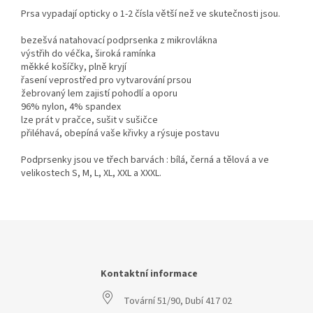
Prsa vypadají opticky o 1-2 čísla větší než ve skutečnosti jsou.
bezešvá natahovací podprsenka z mikrovlákna
výstřih do véčka, široká ramínka
měkké košíčky, plně kryjí
řasení veprostřed pro vytvarování prsou
žebrovaný lem zajistí pohodlí a oporu
96% nylon, 4% spandex
lze prát v pračce, sušit v sušičce
přiléhavá, obepíná vaše křivky a rýsuje postavu
Podprsenky jsou ve třech barvách : bílá, černá a tělová a ve
velikostech S, M, L, XL, XXL a XXXL.
Z
á
p
a
Kontaktní informace
t
Tovární 51/90, Dubí 417 02
í