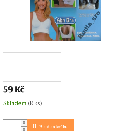
59 Kč
Měrná
Skladem
(8 ks)
cena:
Přidat do košíku