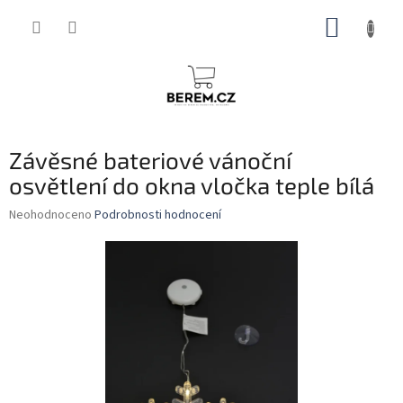
Přejít
NÁKUP
na
obsah
KOŠÍK
Závěsné bateriové vánoční
osvětlení do okna vločka teple bílá
Průměrné
Neohodnoceno
Podrobnosti hodnocení
hodnocení
produktu
je
0,0
z
5
hvězdiček.