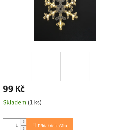
99 Kč
Měrná
Skladem
(1 ks)
cena:
Přidat do košíku