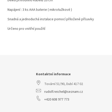
Délka přívodního kabelu 20 cm
Napájení : 3 ks AAA baterie ( mikrotužkové )
Snadná a jednoduchá instalace pomocí přiložené přísavky
Určeno pro vnitřní použití
Z
á
p
a
Kontaktní informace
t
Tovární 51/90, Dubí 417 02
í
rudolf.reichel@seznam.cz
+420 608 977 773