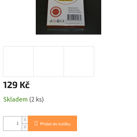
129 Kč
Měrná
Skladem
(2 ks)
cena:
Přidat do košíku