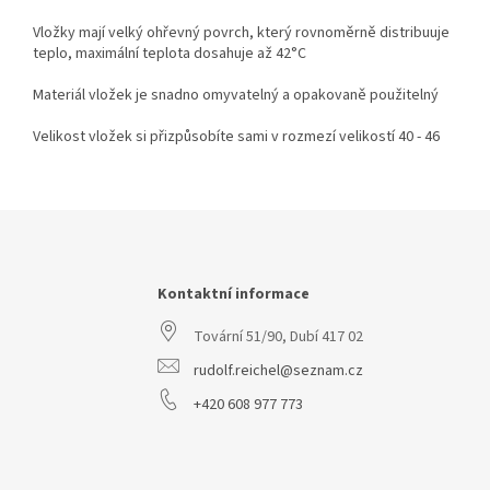
Vložky mají velký ohřevný povrch, který rovnoměrně distribuuje
teplo, maximální teplota dosahuje až 42°C
Materiál vložek je snadno omyvatelný a opakovaně použitelný
Velikost vložek si přizpůsobíte sami v rozmezí velikostí 40 - 46
Z
á
p
a
Kontaktní informace
t
Tovární 51/90, Dubí 417 02
í
rudolf.reichel@seznam.cz
+420 608 977 773