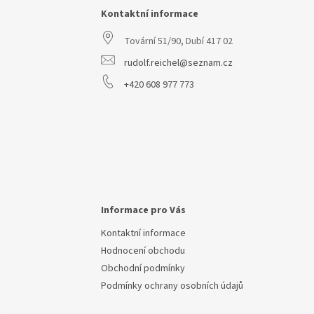
a
Kontaktní informace
t
Tovární 51/90, Dubí 417 02
í
rudolf.reichel@seznam.cz
+420 608 977 773
Informace pro Vás
Kontaktní informace
Hodnocení obchodu
Obchodní podmínky
Podmínky ochrany osobních údajů