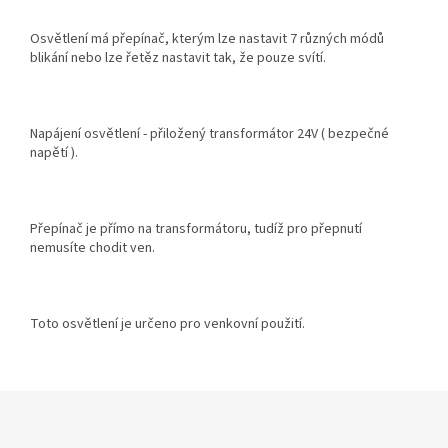
Osvětlení má přepínač, kterým lze nastavit 7 různých módů
blikání nebo lze řetěz nastavit tak, že pouze svítí.
Napájení osvětlení - přiložený transformátor 24V ( bezpečné
napětí ).
Přepínač je přímo na transformátoru, tudíž pro přepnutí
nemusíte chodit ven.
Toto osvětlení je určeno pro venkovní použití.
Z
á
p