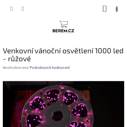
Přejít
NÁKUP
na
obsah
KOŠÍK
Venkovní vánoční osvětlení 1000 led
- růžové
Průměrné
Neohodnoceno
Podrobnosti hodnocení
hodnocení
produktu
je
0,0
z
5
hvězdiček.