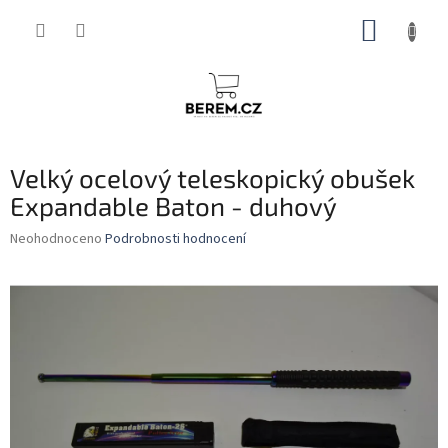
Přejít
NÁKUP
na
obsah
KOŠÍK
Velký ocelový teleskopický obušek
Expandable Baton - duhový
Průměrné
Neohodnoceno
Podrobnosti hodnocení
hodnocení
produktu
je
0,0
z
5
hvězdiček.