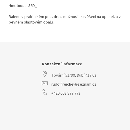
Hmotnost : 560g
Baleno v praktickém pouzdru s možností zavěšení na opasek a v
pevném plastovém obalu.
Z
á
p
a
Kontaktní informace
t
Tovární 51/90, Dubí 417 02
í
rudolf.reichel@seznam.cz
+420 608 977 773