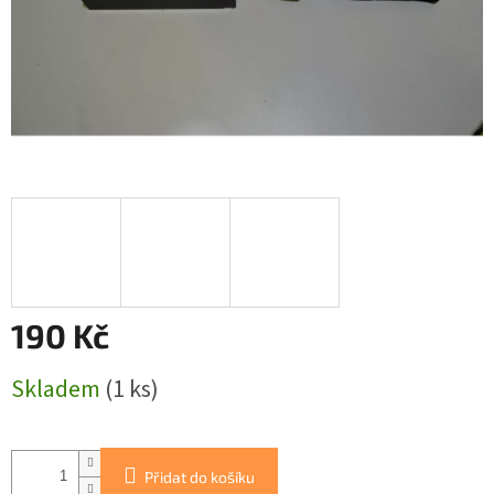
190 Kč
Měrná
Skladem
(1 ks)
cena:
Přidat do košíku