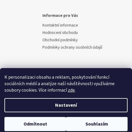
Informace pro Vás
Kontaktní informace
Hodnocení obchodu
Obchodní podmínky
Podmínky ochrany osobních údajů
K personalizaci obsahu a reklam, poskytování funkcí
sociálních médií a analýze naší návštěvnosti využíváme
soubory cookies. Více informací
zde
.
Vytvořil Shoptet
Nastavení
Copyright 2026
Berem.cz
. Všechna práva vyhrazena.
Upravit
Odmítnout
Souhlasím
nastavení cookies