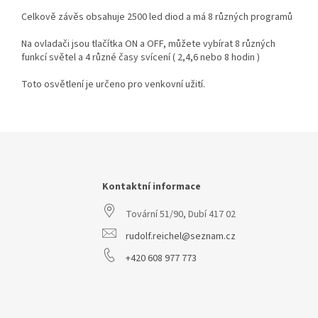
Celkově závěs obsahuje 2500 led diod a má 8 různých programů
Na ovladači jsou tlačítka ON a OFF, můžete vybírat 8 různých
funkcí světel a 4 různé časy svícení ( 2,4,6 nebo 8 hodin )
Toto osvětlení je určeno pro venkovní užití.
Z
á
p
a
Kontaktní informace
t
Tovární 51/90, Dubí 417 02
í
rudolf.reichel@seznam.cz
+420 608 977 773