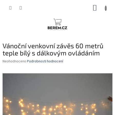
Přejít
NÁKUP
na
obsah
KOŠÍK
Vánoční venkovní závěs 60 metrů
teple bílý s dálkovým ovládáním
Průměrné
Neohodnoceno
Podrobnosti hodnocení
hodnocení
produktu
je
0,0
z
5
hvězdiček.