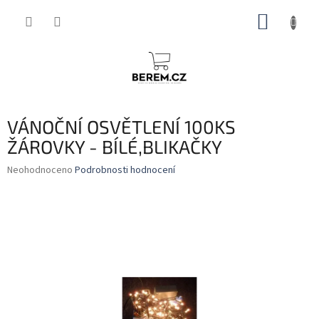
Přejít
NÁKUP
na
obsah
KOŠÍK
VÁNOČNÍ OSVĚTLENÍ 100KS
ŽÁROVKY - BÍLÉ,BLIKAČKY
Průměrné
Neohodnoceno
Podrobnosti hodnocení
hodnocení
produktu
je
0,0
z
5
hvězdiček.