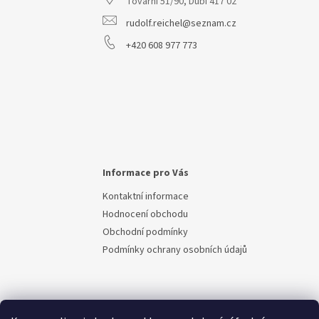
Tovární 51/90, Dubí 417 02
í
rudolf.reichel@seznam.cz
+420 608 977 773
Informace pro Vás
Kontaktní informace
Hodnocení obchodu
Obchodní podmínky
Podmínky ochrany osobních údajů