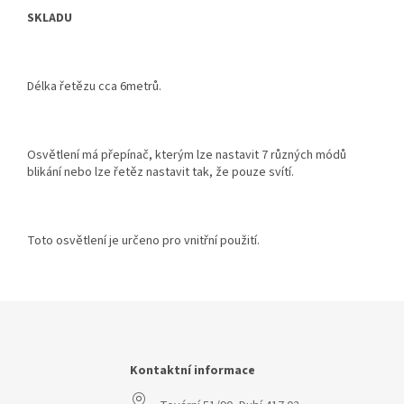
SKLADU
Délka řetězu cca 6metrů.
Osvětlení má přepínač, kterým lze nastavit 7 různých módů
blikání nebo lze řetěz nastavit tak, že pouze svítí.
Toto osvětlení je určeno pro vnitřní použití.
Z
á
p
a
Kontaktní informace
t