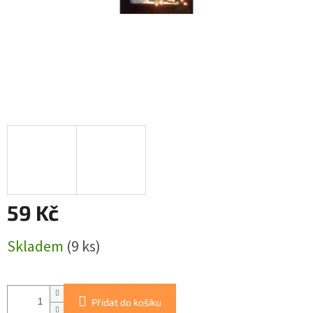
59 Kč
Měrná
Skladem
(9 ks)
cena:
Přidat do košíku