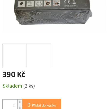
390 Kč
Měrná
Skladem
(2 ks)
cena:
Přidat do košíku