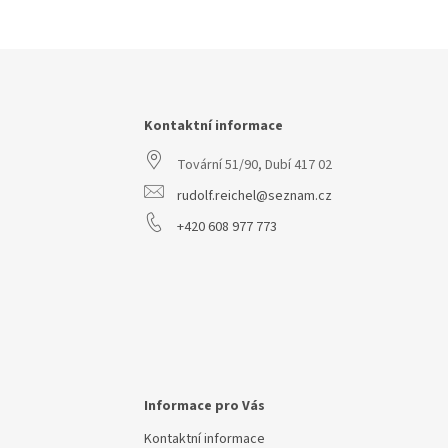
Z
á
p
a
Kontaktní informace
t
Tovární 51/90, Dubí 417 02
í
rudolf.reichel@seznam.cz
+420 608 977 773
Informace pro Vás
Kontaktní informace