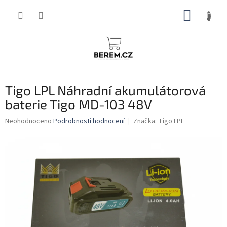
Přejít
NÁKUP
na
obsah
KOŠÍK
Tigo LPL Náhradní akumulátorová
baterie Tigo MD-103 48V
Průměrné
Neohodnoceno
Podrobnosti hodnocení
Značka:
Tigo LPL
hodnocení
produktu
je
0,0
z
5
hvězdiček.