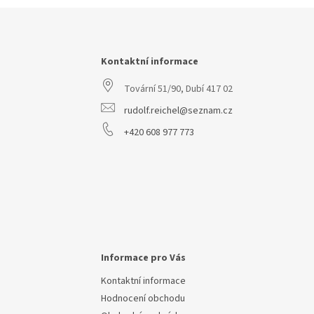
Z
á
p
a
Kontaktní informace
t
Tovární 51/90, Dubí 417 02
í
rudolf.reichel@seznam.cz
+420 608 977 773
Informace pro Vás
Kontaktní informace
Hodnocení obchodu