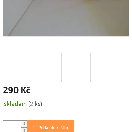
290 Kč
Měrná
Skladem
(2 ks)
cena:
Přidat do košíku