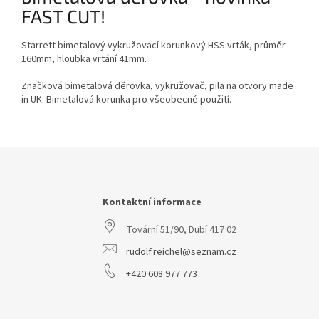
FAST CUT!
Starrett bimetalový vykružovací korunkový HSS vrták, průměr
160mm, hloubka vrtání 41mm.
Značková bimetalová děrovka, vykružovač, pila na otvory made
in UK. Bimetalová korunka pro všeobecné použití.
Z
á
p
a
Kontaktní informace
t
Tovární 51/90, Dubí 417 02
í
rudolf.reichel@seznam.cz
+420 608 977 773