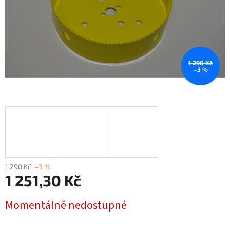
1 290 Kč
–3 %
1 290 Kč
–3 %
1 251,30 Kč
Měrná
Momentálně nedostupné
cena: