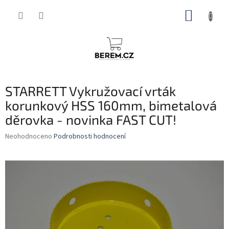
Přejít
NÁKUP
na
obsah
KOŠÍK
STARRETT Vykružovací vrták
korunkový HSS 160mm, bimetalová
děrovka - novinka FAST CUT!
Průměrné
Neohodnoceno
Podrobnosti hodnocení
hodnocení
produktu
je
0,0
z
5
hvězdiček.