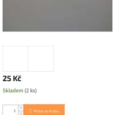
25 Kč
Měrná
Skladem
(2 ks)
cena:
Přidat do košíku