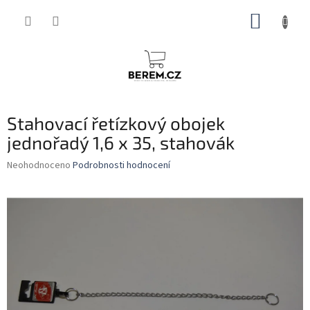
Přejít
NÁKUP
na
obsah
KOŠÍK
Stahovací řetízkový obojek
jednořadý 1,6 x 35, stahovák
Průměrné
Neohodnoceno
Podrobnosti hodnocení
hodnocení
produktu
je
0,0
z
5
hvězdiček.