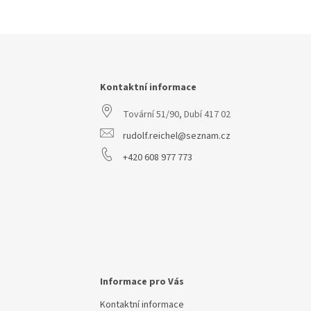
Z
á
p
a
Kontaktní informace
t
Tovární 51/90, Dubí 417 02
í
rudolf.reichel@seznam.cz
+420 608 977 773
Informace pro Vás
Kontaktní informace