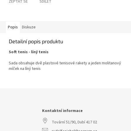
ZEPTAT SE
SDÍLET
Popis
Diskuze
Detailní popis produktu
Soft tenis - líný tenis
Sada obsahuje dvě plastové tenisové rakety a jeden molitanový
míček na líný tenis
Z
á
p
a
Kontaktní informace
t
Tovární 51/90, Dubí 417 02
í