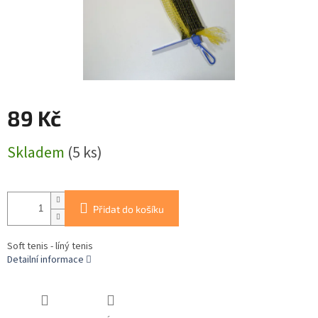
89 Kč
Měrná
Skladem
(5 ks)
cena:
Přidat do košíku
Soft tenis - líný tenis
Detailní informace