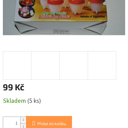
99 Kč
Měrná
Skladem
(5 ks)
cena:
Přidat do košíku