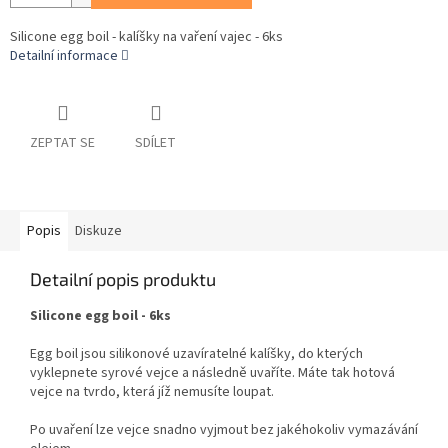
Silicone egg boil - kalíšky na vaření vajec - 6ks
Detailní informace
ZEPTAT SE
SDÍLET
Popis
Diskuze
Detailní popis produktu
Silicone egg boil - 6ks
Egg boil jsou silikonové uzavíratelné kalíšky, do kterých
vyklepnete syrové vejce a následně uvaříte. Máte tak hotová
vejce na tvrdo, která jíž nemusíte loupat.
Po uvaření lze vejce snadno vyjmout bez jakéhokoliv vymazávání