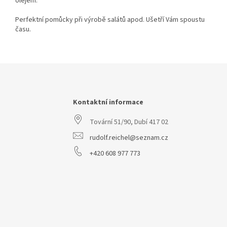
olejem.
Perfektní pomůcky při výrobě salátů apod. Ušetří Vám spoustu
času.
Z
á
p
a
Kontaktní informace
t
Tovární 51/90, Dubí 417 02
í
rudolf.reichel@seznam.cz
+420 608 977 773