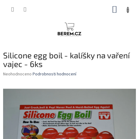
Přejít
NÁKUP
na
obsah
KOŠÍK
Silicone egg boil - kalíšky na vaření
vajec - 6ks
Průměrné
Neohodnoceno
Podrobnosti hodnocení
hodnocení
produktu
je
0,0
z
5
hvězdiček.