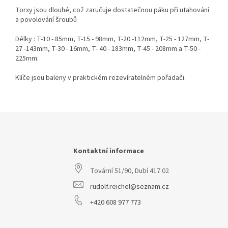
Torxy jsou dlouhé, což zaručuje dostatečnou páku při utahování
a povolování šroubů
Délky : T-10 - 85mm, T-15 - 98mm, T-20 -112mm, T-25 - 127mm, T-
27 -143mm, T-30 - 16mm, T- 40 - 183mm, T-45 - 208mm a T-50 -
225mm.
Klíče jsou baleny v praktickém rezevíratelném pořadači.
Z
á
p
a
Kontaktní informace
t
Tovární 51/90, Dubí 417 02
í
rudolf.reichel@seznam.cz
+420 608 977 773