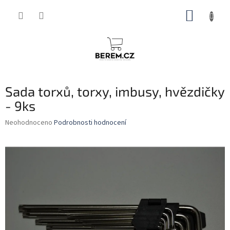
Přejít
NÁKUP
na
obsah
KOŠÍK
Sada torxů, torxy, imbusy, hvězdičky
- 9ks
Průměrné
Neohodnoceno
Podrobnosti hodnocení
hodnocení
produktu
je
0,0
z
5
hvězdiček.