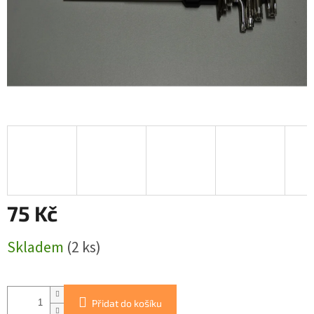
75 Kč
Měrná
Skladem
(2 ks)
cena:
Přidat do košíku