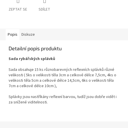
ZEPTAT SE
SDÍLET
Popis
Diskuze
Detailní popis produktu
Sada rybářských splávků
Sada obsahuje 15 ks různobarevných reflexních splávků různé
velikosti ( 5ks o velikosti těla 3cm a celkové délce 7,5cm, 4ks o
velikosti těla 5cm a celkové délce 14,5cm, 6ks o velikosti těla
7cm a celkové délce 10cm ),
Splávky jsou nastříkány reflexní barvou, tudíž jsou dobře vidět i
za snížené viditelnosti.
Z