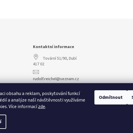
Kontaktní informace
Tovární 51/90, Dubí
417 02
rudolf.reichel@seznam.cz
+420 608 977 773
aci obsahu a reklam, poskytování funkcí
Odmítnout
édií a analýze naší návštěvnosti využíváme
ies. Více informací
zde
.
í
vit nastavení cookies