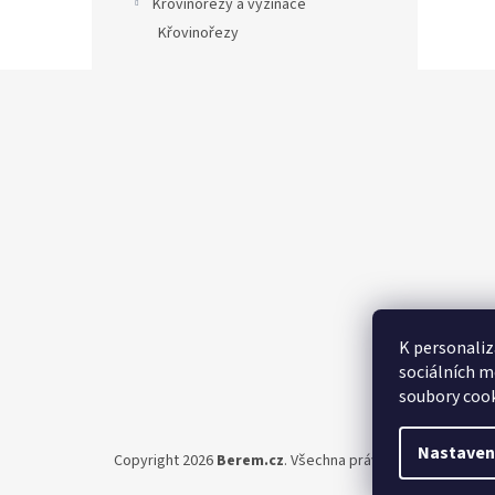
Křovinořezy a vyžínače
Křovinořezy
Z
á
p
a
t
í
K personaliz
sociálních m
soubory cook
Nastaven
Copyright 2026
Berem.cz
. Všechna práva vyhrazena.
Upra