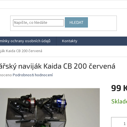
HLEDAT
mínky ochrany osobních údajů
Kontakty
ják Kaida CB 200 červená
řský naviják Kaida CB 200 červená
né
noceno
Podrobnosti hodnocení
ní
99 
u
Měrná
Skla
cena:
ek.