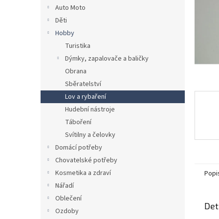
n
Auto Moto
e
Děti
l
Hobby
Turistika
Dýmky, zapalovače a baličky
Obrana
Sběratelství
Lov a rybaření
Hudební nástroje
Táboření
Svítilny a čelovky
Domácí potřeby
Chovatelské potřeby
Kosmetika a zdraví
Popi
Nářadí
Oblečení
Det
Ozdoby