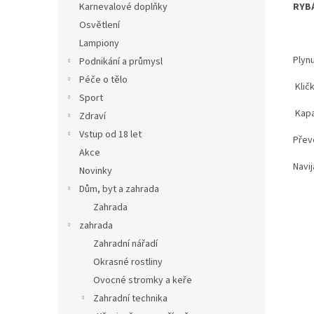
RYBÁ
Karnevalové doplňky
Osvětlení
Lampiony
Plynu
Podnikání a průmysl
Péče o tělo
Klič
Sport
Kapa
Zdraví
Vstup od 18 let
Přev
Akce
Navi
Novinky
Dům, byt a zahrada
Zahrada
zahrada
Zahradní nářadí
Okrasné rostliny
Ovocné stromky a keře
Zahradní technika