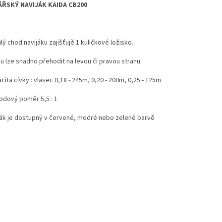
ŘSKÝ NAVIJÁK KAIDA CB200
lý chod navijáku zajišťujě 1 kuličkové ložisko.
ku lze snadno přehodit na levou či pravou stranu.
cita cívky : vlasec 0,18 - 245m, 0,20 - 200m, 0,25 - 125m
odový poměr 5,5 : 1
ják je dostupný v červené, modré nebo zelené barvě