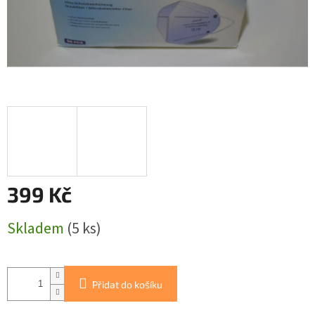
399 Kč
Měrná
Skladem
(5 ks)
cena:
Přidat do košíku