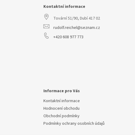
a
Kontaktní informace
t
Tovární 51/90, Dubí 417 02
í
rudolf.reichel@seznam.cz
+420 608 977 773
Informace pro Vás
Kontaktní informace
Hodnocení obchodu
Obchodní podmínky
Podmínky ochrany osobních údajů