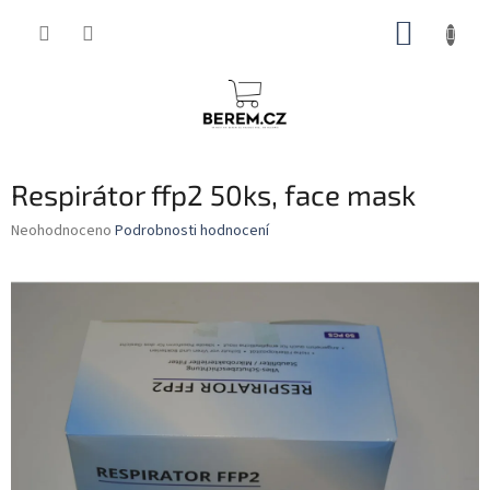
Přejít
NÁKUP
na
obsah
KOŠÍK
Respirátor ffp2 50ks, face mask
Průměrné
Neohodnoceno
Podrobnosti hodnocení
hodnocení
produktu
je
0,0
z
5
hvězdiček.