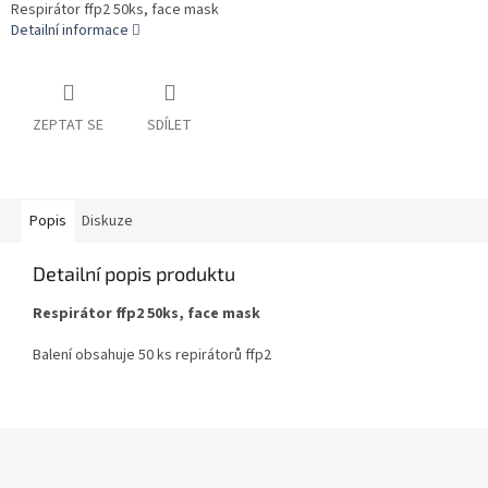
Respirátor ffp2 50ks, face mask
Detailní informace
ZEPTAT SE
SDÍLET
Popis
Diskuze
Detailní popis produktu
Respirátor ffp2 50ks, face mask
Balení obsahuje 50 ks repirátorů ffp2
Z
á
p