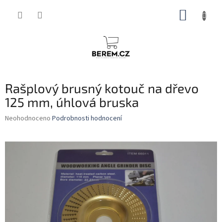
Přejít
NÁKUP
na
obsah
KOŠÍK
Rašplový brusný kotouč na dřevo
125 mm, úhlová bruska
Průměrné
Neohodnoceno
Podrobnosti hodnocení
hodnocení
produktu
je
0,0
z
5
hvězdiček.