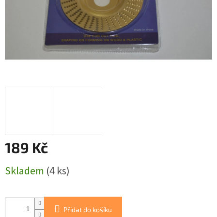
189 Kč
Měrná
Skladem
(4 ks)
cena:
Přidat do košíku