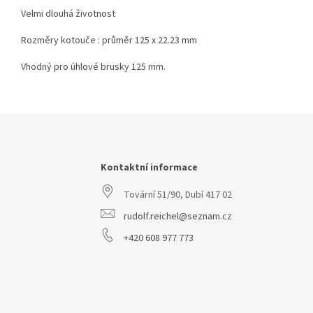
Velmi dlouhá životnost
Rozměry kotouče : průměr 125 x 22.23 mm
Vhodný pro úhlové brusky 125 mm.
Z
á
p
a
Kontaktní informace
t
Tovární 51/90, Dubí 417 02
í
rudolf.reichel@seznam.cz
+420 608 977 773