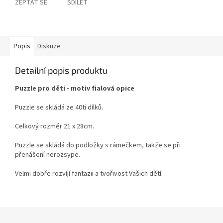
ZEPTAT SE
SDÍLET
Popis
Diskuze
Detailní popis produktu
Puzzle pro děti - motiv fialová opice
Puzzle se skládá ze 40ti dílků.
Celkový rozměr 21 x 28cm.
Puzzle se skládá do podložky s rámečkem, takže se při
přenášení nerozsype.
Velmi dobře rozvíjí fantazii a tvořivost Vašich dětí.
Z