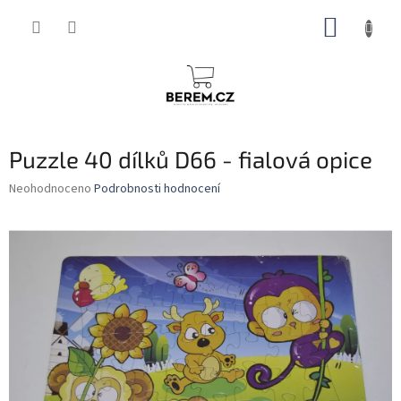
Přejít
NÁKUP
na
obsah
KOŠÍK
Puzzle 40 dílků D66 - fialová opice
Průměrné
Neohodnoceno
Podrobnosti hodnocení
hodnocení
produktu
je
0,0
z
5
hvězdiček.