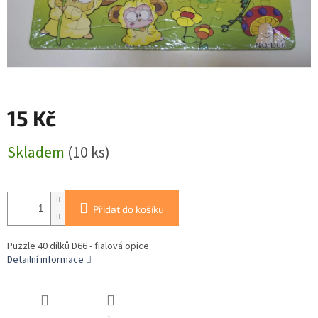
15 Kč
Měrná
Skladem
(10 ks)
cena:
Přidat do košíku
Puzzle 40 dílků D66 - fialová opice
Detailní informace