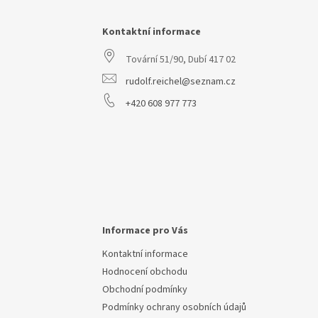
á
p
a
Kontaktní informace
t
Tovární 51/90, Dubí 417 02
í
rudolf.reichel@seznam.cz
+420 608 977 773
Informace pro Vás
Kontaktní informace
Hodnocení obchodu
Obchodní podmínky
Podmínky ochrany osobních údajů