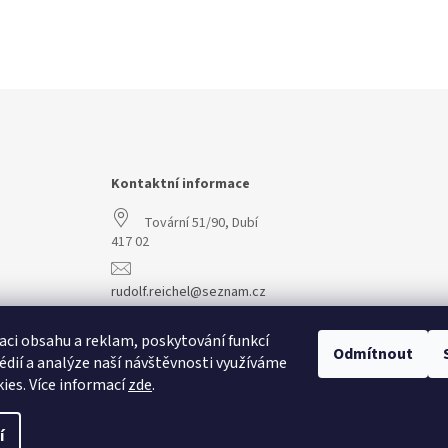
Kontaktní informace
Tovární 51/90, Dubí
417 02
rudolf.reichel@seznam.cz
+420 608 977 773
aci obsahu a reklam, poskytování funkcí
Odmítnout
édií a analýze naší návštěvnosti využíváme
ies. Více informací
zde
.
í
vit nastavení cookies