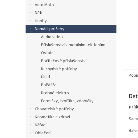
n
Auto Moto
e
Děti
l
Hobby
Domácí potřeby
Audio video
Příslušenství k mobilním telefonům
Ostatní
Počítačové příslušenství
Kuchyňské potřeby
Popi
Úklid
Polštáře
Drobné elektro
Det
Formičky, tvořítka, zdobičky
Průh
Chovatelské potřeby
Kosmetika a zdraví
Samo
Nářadí
Bale
Oblečení