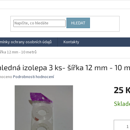
HLEDAT
mínky ochrany osobních údajů
Kontakty
šířka 12 mm - 10 metrů
ledná izolepa 3 ks- šířka 12 mm - 10 
né
noceno
Podrobnosti hodnocení
ní
25 
u
Měrná
Skla
cena:
ek.