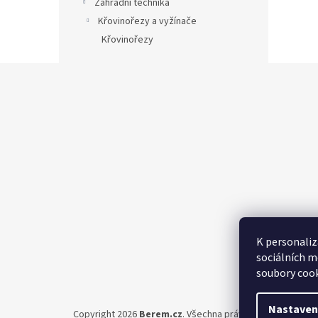
Zahradní technika
Křovinořezy a vyžínače
Křovinořezy
Z
á
p
a
t
í
K personaliz
sociálních m
soubory cook
Nastaven
Copyright 2026
Berem.cz
. Všechna práva vyhrazena.
Upra