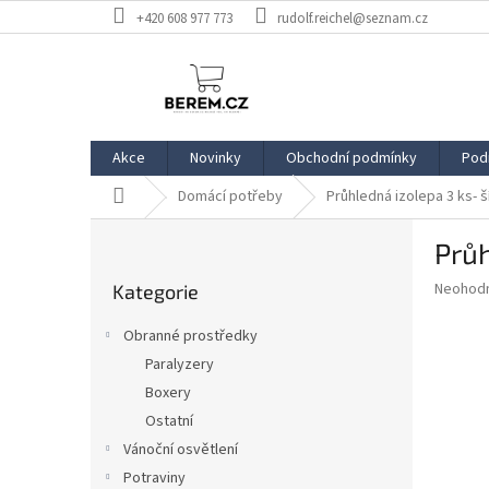
Přejít
+420 608 977 773
rudolf.reichel@seznam.cz
na
obsah
Akce
Novinky
Obchodní podmínky
Pod
Domů
Domácí potřeby
Průhledná izolepa 3 ks- 
P
Průh
o
Přeskočit
s
Průměr
Neohod
Kategorie
kategorie
t
hodnoce
r
produkt
Obranné prostředky
a
je
Paralyzery
0,0
n
z
Boxery
n
5
í
Ostatní
hvězdič
p
Vánoční osvětlení
a
Potraviny