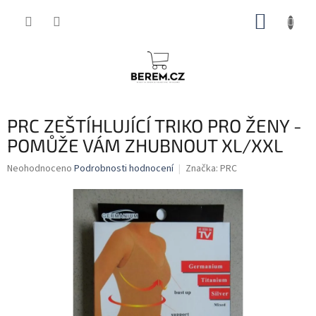
Přejít
NÁKUP
na
obsah
KOŠÍK
PRC ZEŠTÍHLUJÍCÍ TRIKO PRO ŽENY -
POMŮŽE VÁM ZHUBNOUT XL/XXL
Průměrné
Neohodnoceno
Podrobnosti hodnocení
Značka:
PRC
hodnocení
produktu
je
0,0
z
5
hvězdiček.