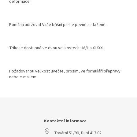
deformace.
Pomáhá udržovat Vaše břišní partie pevné a stažené.
Triko je dostupné ve dvou velikostech : M/L a XL/XXL.
Požadovanou velikost uvečte, prosím, ve formuláři přepravy
nebo e-mailem.
Z
á
p
a
Kontaktní informace
t
Tovární 51/90, Dubí 417 02
í