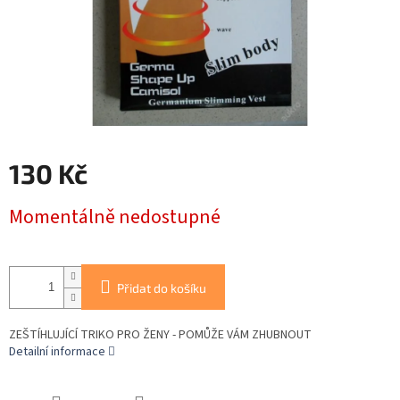
130 Kč
Měrná
Momentálně nedostupné
cena:
Přidat do košíku
ZEŠTÍHLUJÍCÍ TRIKO PRO ŽENY - POMŮŽE VÁM ZHUBNOUT
Detailní informace