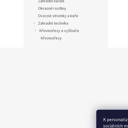
Zahradní nářadí
Okrasné rostliny
Ovocné stromky a keře
Zahradní technika
Křovinořezy a vyžínače
Křovinořezy
Z
á
p
a
t
í
K personaliz
sociálních m