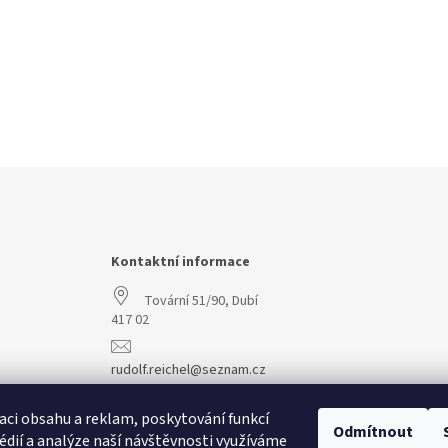
Kontaktní informace
Tovární 51/90, Dubí
417 02
rudolf.reichel@seznam.cz
+420 608 977 773
aci obsahu a reklam, poskytování funkcí
Odmítnout
édií a analýze naší návštěvnosti využíváme