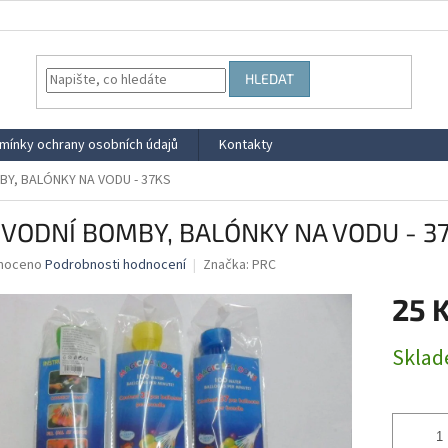
HLEDAT
mínky ochrany osobních údajů
Kontakty
BY, BALÓNKY NA VODU - 37KS
 VODNÍ BOMBY, BALÓNKY NA VODU - 3
né
noceno
Podrobnosti hodnocení
Značka:
PRC
ní
25 
u
Měrná
Skla
cena:
ek.