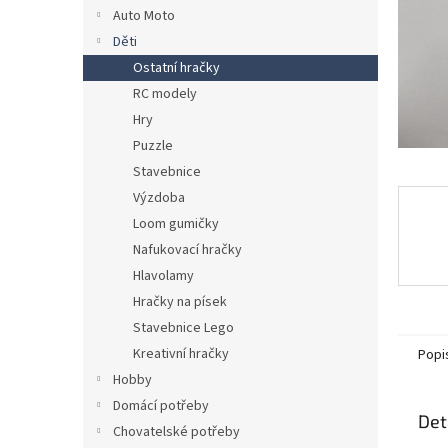
n
Auto Moto
e
Děti
l
Ostatní hračky
RC modely
Hry
Puzzle
Stavebnice
Výzdoba
Loom gumičky
Nafukovací hračky
Hlavolamy
Hračky na písek
Stavebnice Lego
Kreativní hračky
Popi
Hobby
Domácí potřeby
Det
Chovatelské potřeby