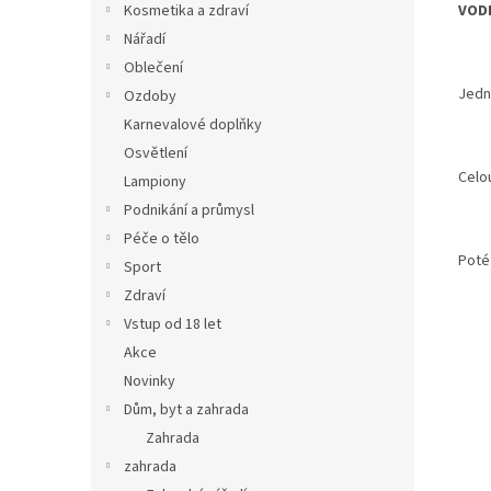
VODN
Kosmetika a zdraví
Nářadí
Oblečení
Jedn
Ozdoby
Karnevalové doplňky
Osvětlení
Celo
Lampiony
Podnikání a průmysl
Péče o tělo
Poté
Sport
Zdraví
Vstup od 18 let
Akce
Novinky
Dům, byt a zahrada
Zahrada
zahrada