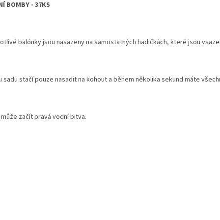
Í BOMBY - 37KS
otlivé balónky jsou nasazeny na samostatných hadičkách, které jsou vsaze
u sadu stačí pouze nasadit na kohout a během několika sekund máte všech
 může začít pravá vodní bitva.