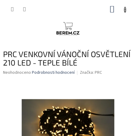
Přejít
NÁKUP
na
obsah
KOŠÍK
PRC VENKOVNÍ VÁNOČNÍ OSVĚTLENÍ
210 LED - TEPLE BÍLÉ
Průměrné
Neohodnoceno
Podrobnosti hodnocení
Značka:
PRC
hodnocení
produktu
je
0,0
z
5
hvězdiček.