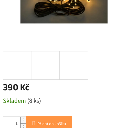
390 Kč
Měrná
Skladem
(8 ks)
cena:
Přidat do košíku