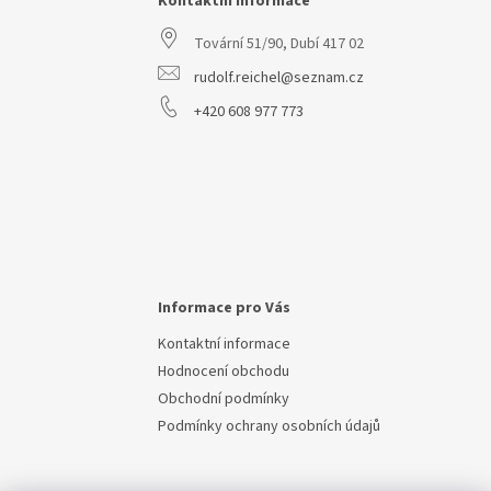
a
Kontaktní informace
t
Tovární 51/90, Dubí 417 02
í
rudolf.reichel@seznam.cz
+420 608 977 773
Informace pro Vás
Kontaktní informace
Hodnocení obchodu
Obchodní podmínky
Podmínky ochrany osobních údajů