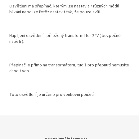
Osvětlení má přepínač, kterým lze nastavit 7 různých módů
blikání nebo lze řetěz nastavit tak, že pouze svítí.
Napájení osvětlení - přiložený transformátor 24V ( bezpečné
napětí ).
Přepínač je přímo na transormátoru, tudíž pro přepnutí nemusíte
chodit ven.
Toto osvětlení je určeno pro venkovní použití.
Z
á
p