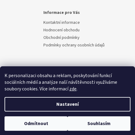
Informace pro Vás
Kontaktní informace
Hodnocení obchodu
Obchodní podmínky
Podmínky ochrany osobních údajů
K personalizaci obsahu a reklam, poskytování funkcí
sociálních médií a analýze naší návštěvnosti využíváme
soubory cookies. Více informací
zde
.
Vytvořil Shoptet
Nastavení
Copyright 2026
Berem.cz
. Všechna práva vyhrazena.
Upravit
Odmítnout
Souhlasím
nastavení cookies