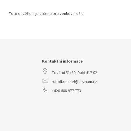
Toto osvětlení je určeno pro venkovní užití.
Z
á
p
a
Kontaktní informace
t
Tovární 51/90, Dubí 417 02
í
rudolf.reichel@seznam.cz
+420 608 977 773