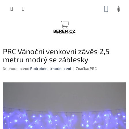
Přejít
NÁKUP
na
obsah
KOŠÍK
PRC Vánoční venkovní závěs 2,5
metru modrý se záblesky
Průměrné
Neohodnoceno
Podrobnosti hodnocení
Značka:
PRC
hodnocení
produktu
je
0,0
z
5
hvězdiček.