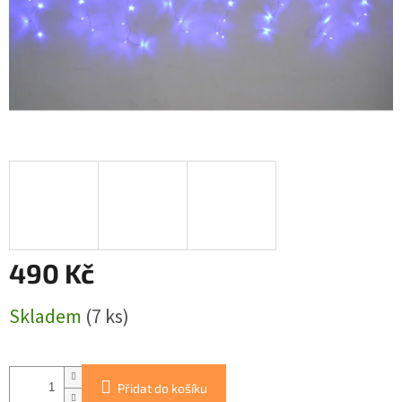
490 Kč
Měrná
Skladem
(7 ks)
cena:
Přidat do košíku