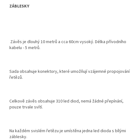
ZÁBLESKY
Závěs je dlouhý 10 metrů a cca 60cm vysoký. Délka přívodního
kabelu - 5 metrů.
Sada obsahuje konektory, které umožňují vzájemné propojování
řetězů.
Celkově závěs obsahuje 310 led diod, nemá žádné přepínání,
pouze trvale svítí.
Na každém svislém řetězu je umístěna jedna led dioda s bílými
záblesky.