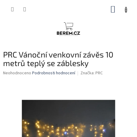
Přejít
NÁKUP
na
obsah
KOŠÍK
PRC Vánoční venkovní závěs 10
metrů teplý se záblesky
Průměrné
Neohodnoceno
Podrobnosti hodnocení
Značka:
PRC
hodnocení
produktu
je
0,0
z
5
hvězdiček.