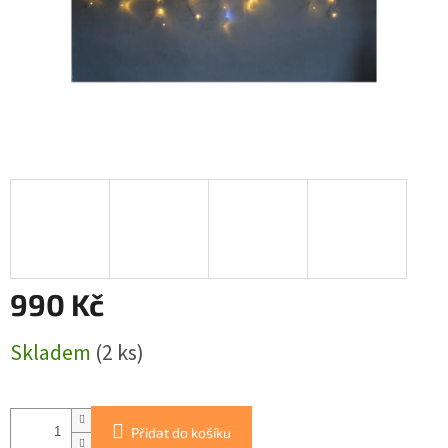
990 Kč
Měrná
Skladem
(2 ks)
cena:
Přidat do košíku