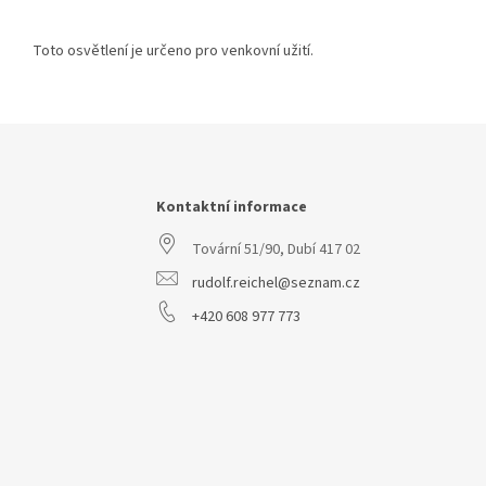
Toto osvětlení je určeno pro venkovní užití.
Z
á
p
a
Kontaktní informace
t
Tovární 51/90, Dubí 417 02
í
rudolf.reichel@seznam.cz
+420 608 977 773