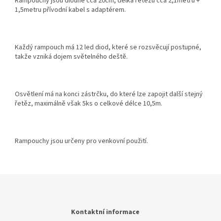
Rampouchy jsou dlouhé cca 20cm, délka řetězu cca 2,1metru +
1,5metru přívodní kabel s adaptérem.
Každý rampouch má 12 led diod, které se rozsvěcují postupné,
takže vzniká dojem světelného deště.
Osvětlení má na konci zástrčku, do které lze zapojit další stejný
řetěz, maximálně však 5ks o celkové délce 10,5m.
Rampouchy jsou určeny pro venkovní použití.
Z
á
p
a
Kontaktní informace