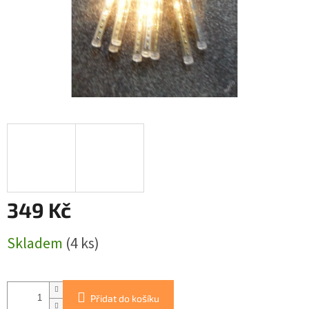
349 Kč
Měrná
Skladem
(4 ks)
cena:
Přidat do košíku