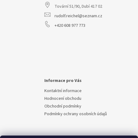
t
Tovární 51/90, Dubí 417 02
í
rudolf.reichel@seznam.cz
+420 608 977 773
Informace pro Vás
Kontaktní informace
Hodnocení obchodu
Obchodní podmínky
Podmínky ochrany osobních údajů