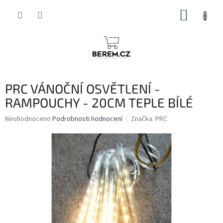
Přejít
NÁKUP
na
obsah
KOŠÍK
PRC VÁNOČNÍ OSVĚTLENÍ -
RAMPOUCHY - 20CM TEPLE BÍLÉ
Průměrné
Neohodnoceno
Podrobnosti hodnocení
Značka:
PRC
hodnocení
produktu
je
0,0
z
5
hvězdiček.