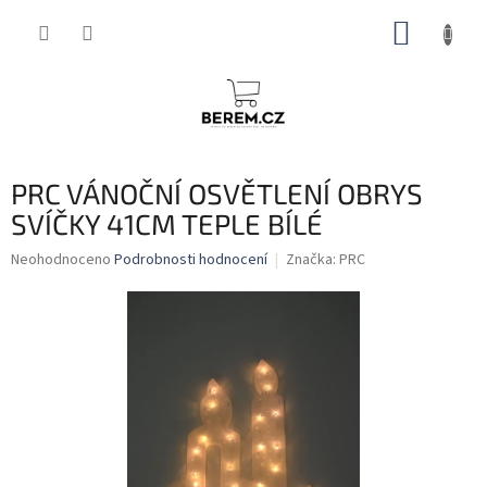
Přejít
NÁKUP
na
obsah
KOŠÍK
PRC VÁNOČNÍ OSVĚTLENÍ OBRYS
SVÍČKY 41CM TEPLE BÍLÉ
Průměrné
Neohodnoceno
Podrobnosti hodnocení
Značka:
PRC
hodnocení
produktu
je
0,0
z
5
hvězdiček.