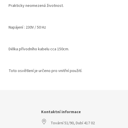
Prakticky neomezená životnost.
Napájení : 230V / 50 Hz
Délka přívodního kabelu cca 150cm.
Toto osvětlení je určeno pro vnitřní použití.
Z
á
p
a
Kontaktní informace
t
Tovární 51/90, Dubí 417 02
í