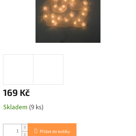
169 Kč
Měrná
Skladem
(9 ks)
cena:
Přidat do košíku