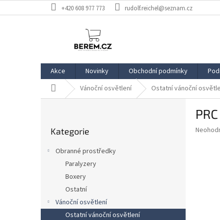
Přejít
+420 608 977 773
rudolf.reichel@seznam.cz
na
obsah
Akce
Novinky
Obchodní podmínky
Pod
Domů
Vánoční osvětlení
Ostatní vánoční osvětle
P
PRC
o
Přeskočit
s
Průměr
Neohod
Kategorie
kategorie
t
hodnoce
r
produkt
Obranné prostředky
a
je
Paralyzery
0,0
n
z
Boxery
n
5
í
Ostatní
hvězdič
p
Vánoční osvětlení
a
Ostatní vánoční osvětlení