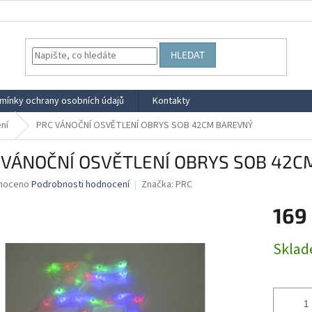
HLEDAT
mínky ochrany osobních údajů
Kontakty
ní
PRC VÁNOČNÍ OSVĚTLENÍ OBRYS SOB 42CM BAREVNÝ
 VÁNOČNÍ OSVĚTLENÍ OBRYS SOB 42C
né
noceno
Podrobnosti hodnocení
Značka:
PRC
ní
169
u
Měrná
Skla
cena:
ek.