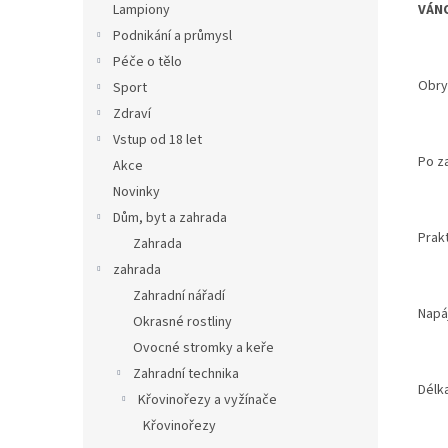
VÁNO
Lampiony
Podnikání a průmysl
Péče o tělo
Obrys
Sport
Zdraví
Vstup od 18 let
Po z
Akce
Novinky
Dům, byt a zahrada
Prak
Zahrada
zahrada
Zahradní nářadí
Napáj
Okrasné rostliny
Ovocné stromky a keře
Zahradní technika
Délk
Křovinořezy a vyžínače
Křovinořezy