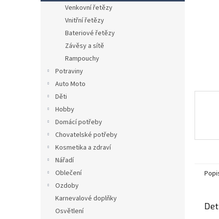
n
Venkovní řetězy
e
Vnitřní řetězy
l
Bateriové řetězy
Závěsy a sítě
Rampouchy
Potraviny
Auto Moto
Děti
Hobby
Domácí potřeby
Chovatelské potřeby
Kosmetika a zdraví
Nářadí
Oblečení
Popi
Ozdoby
Karnevalové doplňky
Det
Osvětlení