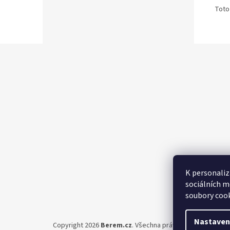
Toto 
Z
á
p
a
t
í
K personaliz
sociálních m
soubory cook
Nastaven
Copyright 2026
Berem.cz
. Všechna práva vyhrazena.
Upra