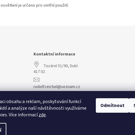
osvětlení je určeno pro vnitřní použití.
Kontaktní informace
Tovární 51/90, Dubí
417 02
rudolf.reichel@seznam.cz
+420 608 977 773
aci obsahu a reklam, poskytování funkcí
Odmítnout
édií a analýze naší návštěvnosti využíváme
ies. Více informací
zde
.
í
vit nastavení cookies