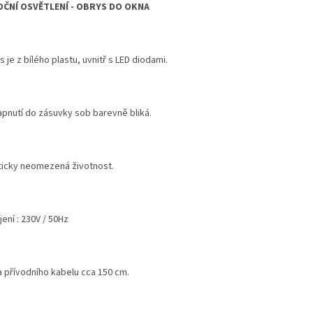
ČNÍ OSVĚTLENÍ - OBRYS DO OKNA
 je z bílého plastu, uvnitř s LED diodami.
apnutí do zásuvky sob barevně bliká.
ticky neomezená životnost.
ení : 230V / 50Hz
a přívodního kabelu cca 150 cm.