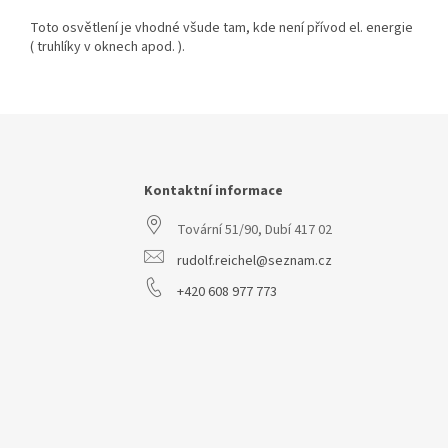
Toto osvětlení je vhodné všude tam, kde není přívod el. energie
( truhlíky v oknech apod. ).
Z
á
p
a
Kontaktní informace
t
Tovární 51/90, Dubí 417 02
í
rudolf.reichel@seznam.cz
+420 608 977 773