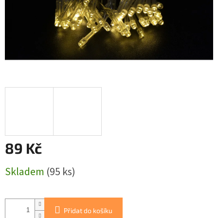
89 Kč
Měrná
Skladem
(95 ks)
cena:
Přidat do košíku