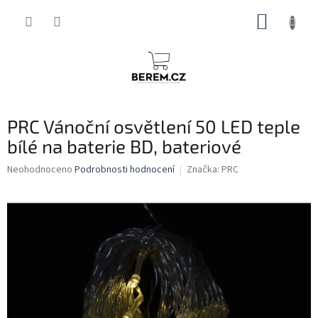
Přejít
NÁKUP
na
obsah
KOŠÍK
PRC Vánoční osvětlení 50 LED teple
bílé na baterie BD, bateriové
Průměrné
Neohodnoceno
Podrobnosti hodnocení
Značka:
PRC
hodnocení
produktu
je
0,0
z
5
hvězdiček.