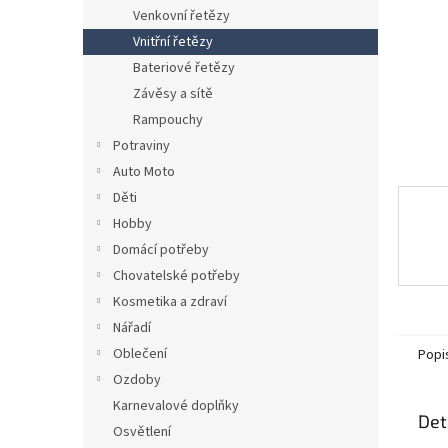
n
Venkovní řetězy
e
Vnitřní řetězy
l
Bateriové řetězy
Závěsy a sítě
Rampouchy
Potraviny
Auto Moto
Děti
Hobby
Domácí potřeby
Chovatelské potřeby
Kosmetika a zdraví
Nářadí
Oblečení
Popi
Ozdoby
Karnevalové doplňky
Det
Osvětlení