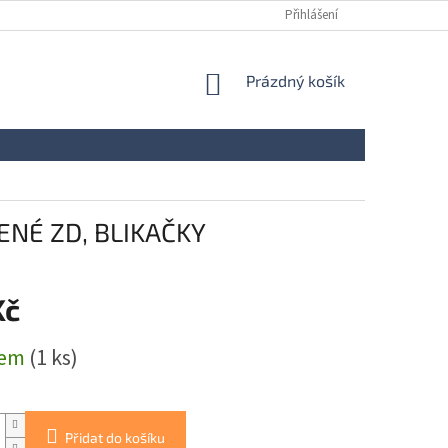
Přihlášení
NÁKUPNÍ
Prázdný košík
KOŠÍK
ENÉ ZD, BLIKAČKY
Kč
dem
(1 ks)
Přidat do košíku