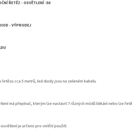
ČNÍ ŘETĚZ - OSVĚTLENÍ -
50
DIOD - VÝPRODEJ
ADU
a řetězu cca 5 metrů, led diody jsou na zeleném kabelu.
lení má přepínač, kterým lze nastavit 7 různých módů blikání nebo lze řetěz
osvětlení je určeno pro vnitřní použití.