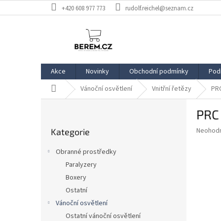
Přejít
+420 608 977 773
rudolf.reichel@seznam.cz
na
obsah
Akce
Novinky
Obchodní podmínky
Pod
Domů
Vánoční osvětlení
Vnitřní řetězy
PRC
P
PRC
o
Přeskočit
s
Průměr
Neohod
Kategorie
kategorie
t
hodnoce
r
produkt
Obranné prostředky
a
je
Paralyzery
0,0
n
z
Boxery
n
5
í
Ostatní
hvězdič
p
Vánoční osvětlení
a
Ostatní vánoční osvětlení