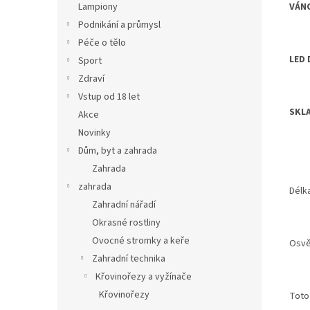
VÁNO
Lampiony
Podnikání a průmysl
Péče o tělo
LED 
Sport
Zdraví
Vstup od 18 let
SKL
Akce
Novinky
Dům, byt a zahrada
Zahrada
zahrada
Délk
Zahradní nářadí
Okrasné rostliny
Ovocné stromky a keře
Osvět
Zahradní technika
Křovinořezy a vyžínače
Křovinořezy
Toto 