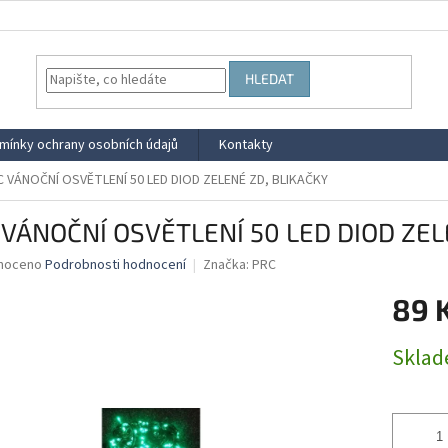
HLEDAT
mínky ochrany osobních údajů
Kontakty
 VÁNOČNÍ OSVĚTLENÍ 50 LED DIOD ZELENÉ ZD, BLIKAČKY
 VÁNOČNÍ OSVĚTLENÍ 50 LED DIOD ZEL
né
noceno
Podrobnosti hodnocení
Značka:
PRC
ní
89 
u
Měrná
Skla
cena:
ek.