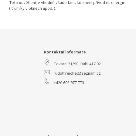
Toto osvětlení je vhodné všude tam, kde není přívod el. energie
( truhlíky v oknech apod. ).
Z
á
p
a
Kontaktní informace
t
Tovární 51/90, Dubí 417 02
í
rudolf.reichel@seznam.cz
+420 608 977 773