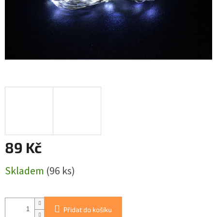
89 Kč
Měrná
Skladem
(96 ks)
cena:
Přidat do košíku