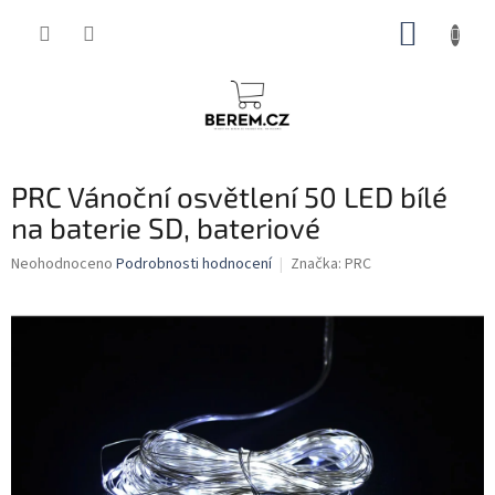
Přejít
NÁKUP
na
obsah
KOŠÍK
PRC Vánoční osvětlení 50 LED bílé
na baterie SD, bateriové
Průměrné
Neohodnoceno
Podrobnosti hodnocení
Značka:
PRC
hodnocení
produktu
je
0,0
z
5
hvězdiček.