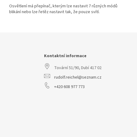
Osvětlení má přepínač, kterým lze nastavit 7 různých módů
blikání nebo lze řetěz nastavit tak, že pouze svítí.
Z
á
p
a
Kontaktní informace
t
Tovární 51/90, Dubí 417 02
í
rudolf.reichel@seznam.cz
+420 608 977 773