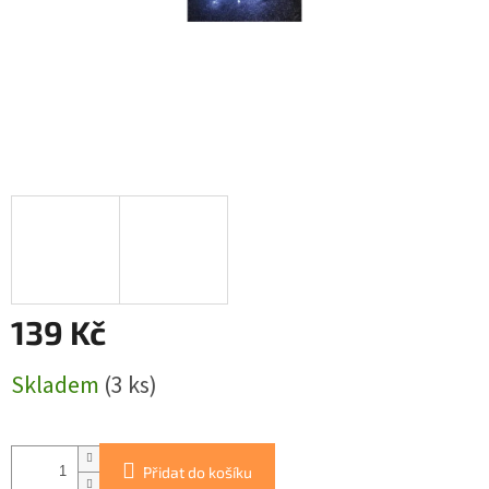
139 Kč
Měrná
Skladem
(3 ks)
cena:
Přidat do košíku