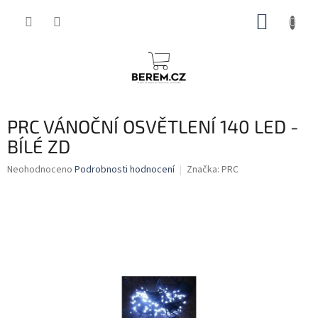
Přejít
NÁKUP
na
obsah
KOŠÍK
PRC VÁNOČNÍ OSVĚTLENÍ 140 LED -
BÍLÉ ZD
Průměrné
Neohodnoceno
Podrobnosti hodnocení
Značka:
PRC
hodnocení
produktu
je
0,0
z
5
hvězdiček.