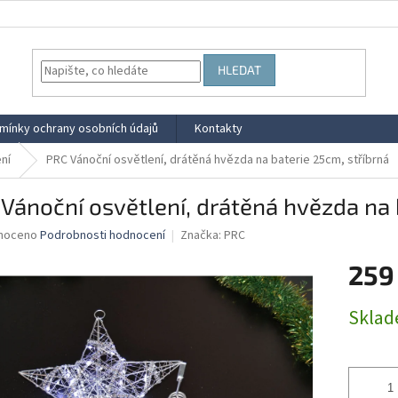
HLEDAT
mínky ochrany osobních údajů
Kontakty
ní
PRC Vánoční osvětlení, drátěná hvězda na baterie 25cm, stříbrná
Vánoční osvětlení, drátěná hvězda na 
né
noceno
Podrobnosti hodnocení
Značka:
PRC
ní
259
u
Měrná
Skla
cena:
ek.