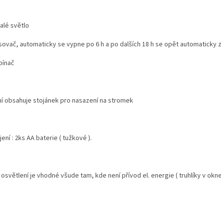
valé světlo
asovač, automaticky se vypne po 6 h a po dalších 18 h se opět automaticky
pínač
ní obsahuje stojánek pro nasazení na stromek
ení : 2ks AA baterie ( tužkové ).
osvětlení je vhodné všude tam, kde není přívod el. energie ( truhlíky v okne