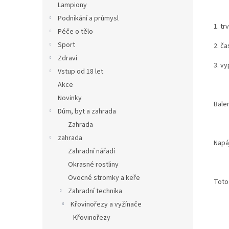
Lampiony
Podnikání a průmysl
1. tr
Péče o tělo
Sport
2. č
Zdraví
3. vy
Vstup od 18 let
Akce
Novinky
Bale
Dům, byt a zahrada
Zahrada
zahrada
Napáj
Zahradní nářadí
Okrasné rostliny
Ovocné stromky a keře
Toto 
Zahradní technika
Křovinořezy a vyžínače
Křovinořezy