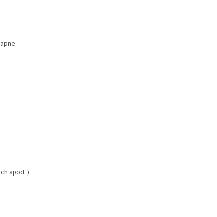
 zapne
ch apod. ).