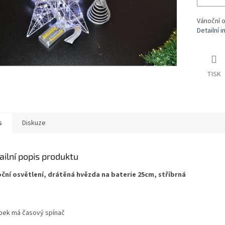
Vánoční o
Detailní 
TISK
s
Diskuze
ailní popis produktu
ční osvětlení, drátěná hvězda na baterie 25cm, stříbrná
bek má časový spínač