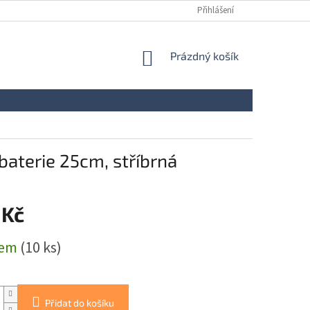
Přihlášení
NÁKUPNÍ
Prázdný košík
KOŠÍK
baterie 25cm, stříbrná
 Kč
dem
(10 ks)
Přidat do košíku