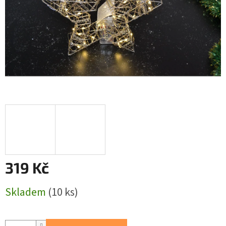
319 Kč
Měrná
Skladem
(10 ks)
cena: