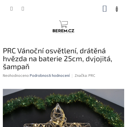
Přejít
NÁKUP
na
obsah
KOŠÍK
PRC Vánoční osvětlení, drátěná
hvězda na baterie 25cm, dvjojitá,
šampaň
Průměrné
Neohodnoceno
Podrobnosti hodnocení
Značka:
PRC
hodnocení
produktu
je
0,0
z
5
hvězdiček.