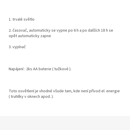
1. trvalé světlo
2. časovač, automaticky se vypne po 6 h a po dalších 18 h se
opět automaticky zapne
3. vypínač
Napájení : 2ks AA baterie ( tužkové ).
Toto osvětlení je vhodné všude tam, kde není přívod el. energie
( truhlíky v oknech apod. ).
Z
á