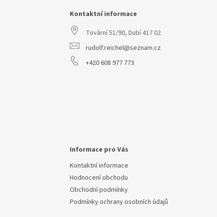
p
a
Kontaktní informace
t
Tovární 51/90, Dubí 417 02
í
rudolf.reichel@seznam.cz
+420 608 977 773
Informace pro Vás
Kontaktní informace
Hodnocení obchodu
Obchodní podmínky
Podmínky ochrany osobních údajů