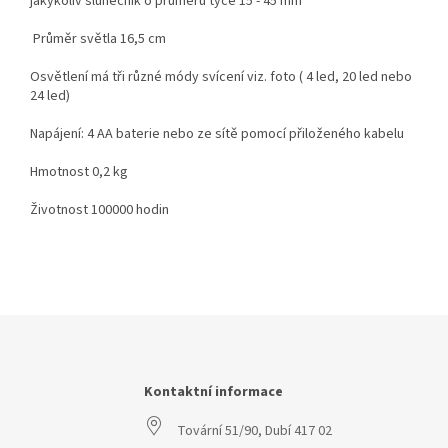
jakýkoliv slunečník o průměru tyče 15 - 45 mm
Průměr světla 16,5 cm
Osvětlení má tři různé módy svícení viz. foto ( 4 led, 20 led nebo
24 led)
Napájení: 4 AA baterie nebo ze sítě pomocí přiloženého kabelu
Hmotnost 0,2 kg
Životnost 100000 hodin
Z
á
p
a
Kontaktní informace
t
Tovární 51/90, Dubí 417 02
í