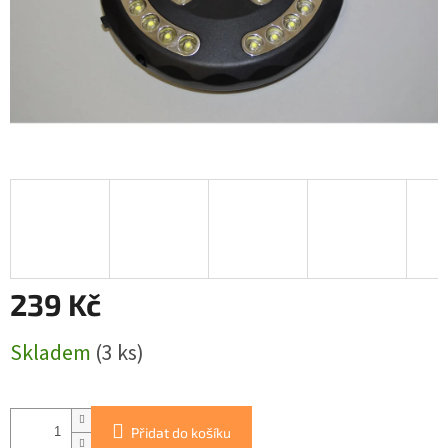
239 Kč
Měrná
Skladem
(3 ks)
cena:
Přidat do košíku