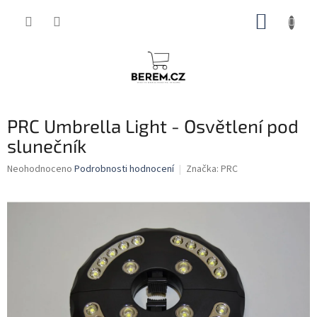
Přejít
NÁKUP
na
obsah
KOŠÍK
PRC Umbrella Light - Osvětlení pod
slunečník
Průměrné
Neohodnoceno
Podrobnosti hodnocení
Značka:
PRC
hodnocení
produktu
je
0,0
z
5
hvězdiček.