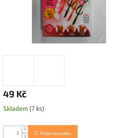
49 Kč
Měrná
Skladem
(7 ks)
cena:
Přidat do košíku