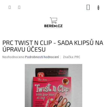
Přejít
NÁKUP
na
obsah
KOŠÍK
PRC TWIST N CLIP - SADA KLIPSŮ NA
ÚPRAVU ÚČESU
Průměrné
Neohodnoceno
Podrobnosti hodnocení
Značka:
PRC
hodnocení
produktu
je
0,0
z
5
hvězdiček.