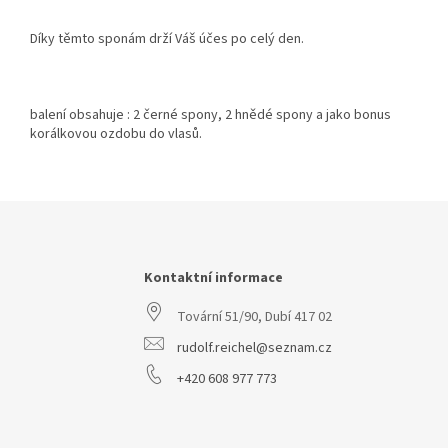
Díky těmto sponám drží Váš účes po celý den.
balení obsahuje : 2 černé spony, 2 hnědé spony a jako bonus
korálkovou ozdobu do vlasů.
Z
á
p
a
Kontaktní informace
t
Tovární 51/90, Dubí 417 02
í
rudolf.reichel@seznam.cz
+420 608 977 773