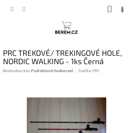
Přejít
NÁKUP
na
obsah
KOŠÍK
PRC TREKOVÉ/ TREKINGOVÉ HOLE,
NORDIC WALKING - 1ks Černá
Průměrné
Neohodnoceno
Podrobnosti hodnocení
Značka:
PRC
hodnocení
produktu
je
0,0
z
5
hvězdiček.