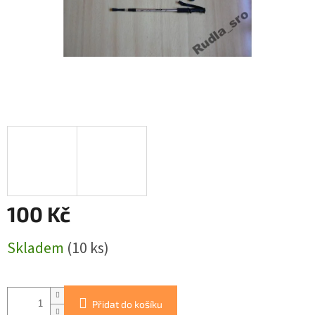
100 Kč
Měrná
Skladem
(10 ks)
cena:
Přidat do košíku