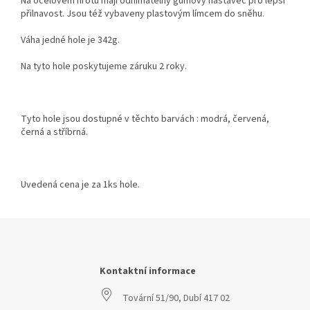
Na ocelovém hrotu mají odnímatelný gumový nástavec pro lepší
přilnavost. Jsou též vybaveny plastovým límcem do sněhu.
Váha jedné hole je 342g.
Na tyto hole poskytujeme záruku 2 roky.
Tyto hole jsou dostupné v těchto barvách : modrá, červená,
černá a stříbrná.
Uvedená cena je za 1ks hole.
Z
á
p
a
Kontaktní informace
t
Tovární 51/90, Dubí 417 02
í