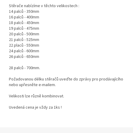
Stěrače nabízíme v těchto velikostech :
14 palců - 350mm
16 palců - 400mm
18 palců - 450mm
19 palců - 475mm
20 palců - 500mm
21 palců - 525mm
22 placů - 550mm
24 palců - 600mm
26 palců - 650mm
28 palců - 700mm.
Požadovanou délku stěračů uveďte do zprávy pro prodávajícího
nebo upřesněte e-mailem.
Velikosti lze různě kombinovat.
Uvedená cena je vždy za
1ks !
Z