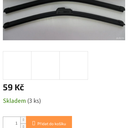
59 Kč
Měrná
Skladem
(3 ks)
cena:
Přidat do košíku