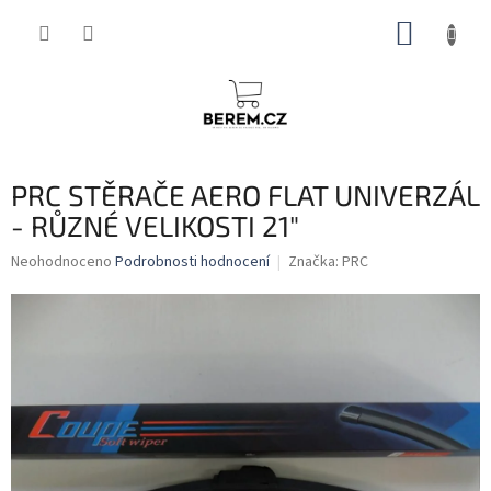
Přejít
NÁKUP
na
obsah
KOŠÍK
PRC STĚRAČE AERO FLAT UNIVERZÁL
- RŮZNÉ VELIKOSTI 21"
Průměrné
Neohodnoceno
Podrobnosti hodnocení
Značka:
PRC
hodnocení
produktu
je
0,0
z
5
hvězdiček.