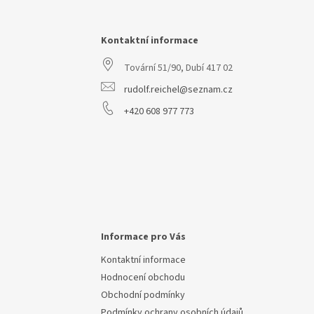
á
p
a
Kontaktní informace
t
Tovární 51/90, Dubí 417 02
í
rudolf.reichel@seznam.cz
+420 608 977 773
Informace pro Vás
Kontaktní informace
Hodnocení obchodu
Obchodní podmínky
Podmínky ochrany osobních údajů