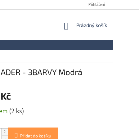
Přihlášení
NÁKUPNÍ
Prázdný košík
KOŠÍK
EADER - 3BARVY Modrá
 Kč
dem
(2 ks)
Přidat do košíku