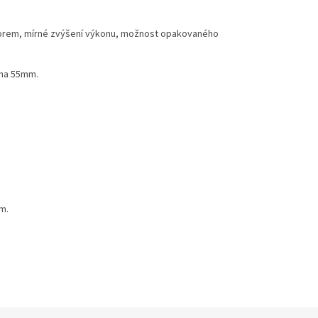
otorem, mírné zvýšení výkonu, možnost opakovaného
ž na 55mm.
m.