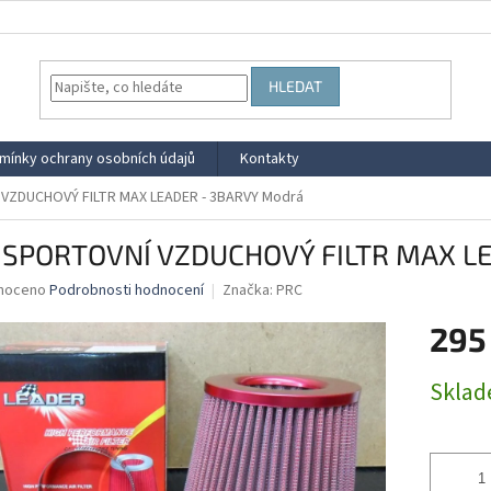
HLEDAT
mínky ochrany osobních údajů
Kontakty
VZDUCHOVÝ FILTR MAX LEADER - 3BARVY Modrá
 SPORTOVNÍ VZDUCHOVÝ FILTR MAX L
né
noceno
Podrobnosti hodnocení
Značka:
PRC
ní
295
u
Měrná
Skla
cena:
ek.