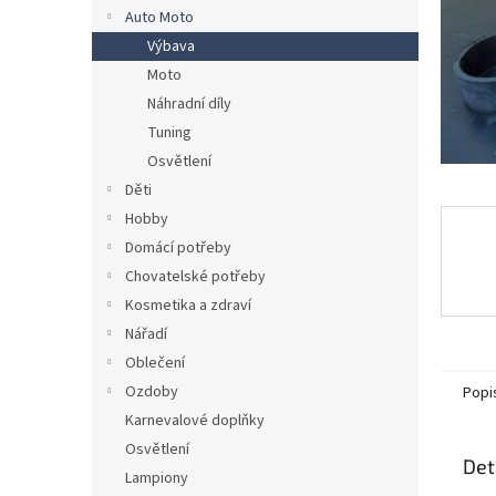
n
Auto Moto
e
Výbava
l
Moto
Náhradní díly
Tuning
Osvětlení
Děti
Hobby
Domácí potřeby
Chovatelské potřeby
Kosmetika a zdraví
Nářadí
Oblečení
Ozdoby
Popi
Karnevalové doplňky
Osvětlení
Det
Lampiony