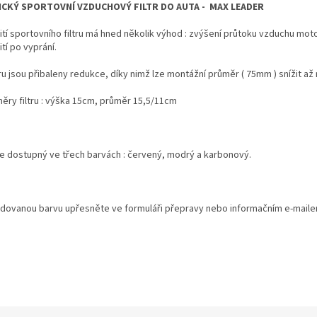
CKÝ SPORTOVNÍ VZDUCHOVÝ FILTR DO AUTA - MAX LEADER
ití sportovního filtru má hned několik výhod : zvýšení průtoku vzduchu m
tí po vyprání.
tru jsou přibaleny redukce, díky nimž lze montážní průměr ( 75mm ) snížit a
ěry filtru : výška 15cm, průměr 15,5/11cm
r je dostupný ve třech barvách : červený, modrý a karbonový.
dovanou barvu upřesněte ve formuláři přepravy nebo informačním e-maile