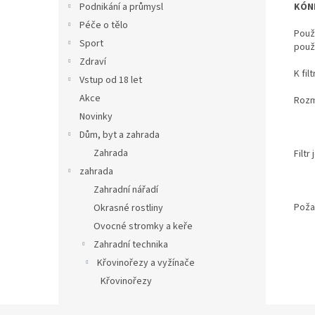
KÓNI
Podnikání a průmysl
Péče o tělo
Použ
Sport
použi
Zdraví
K fil
Vstup od 18 let
Akce
Rozm
Novinky
Dům, byt a zahrada
Zahrada
Filt
zahrada
Zahradní nářadí
Poža
Okrasné rostliny
Ovocné stromky a keře
Zahradní technika
Křovinořezy a vyžínače
Křovinořezy
Z