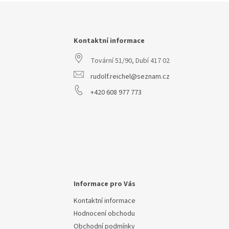
Z
á
p
a
Kontaktní informace
t
Tovární 51/90, Dubí 417 02
í
rudolf.reichel@seznam.cz
+420 608 977 773
Informace pro Vás
Kontaktní informace
Hodnocení obchodu
Obchodní podmínky