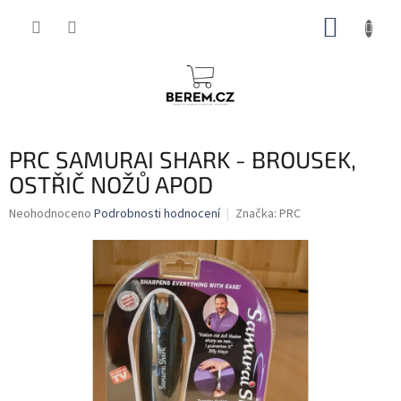
Přejít
NÁKUP
na
obsah
KOŠÍK
PRC SAMURAI SHARK - BROUSEK,
OSTŘIČ NOŽŮ APOD
Průměrné
Neohodnoceno
Podrobnosti hodnocení
Značka:
PRC
hodnocení
produktu
je
0,0
z
5
hvězdiček.