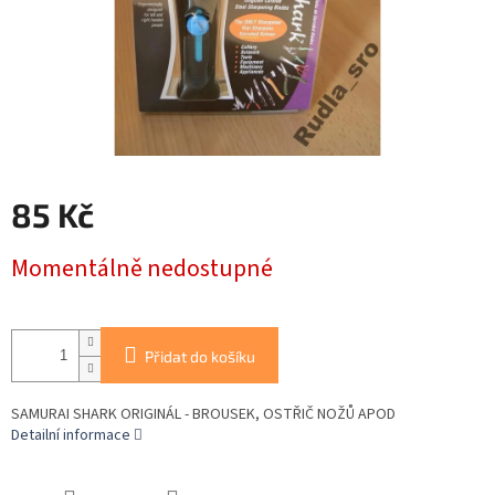
85 Kč
Měrná
Momentálně nedostupné
cena:
Přidat do košíku
SAMURAI SHARK ORIGINÁL - BROUSEK, OSTŘIČ NOŽŮ APOD
Detailní informace