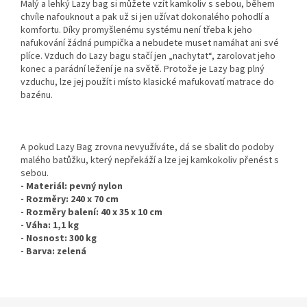
Malý a lehký Lazy bag si můžete vzít kamkoliv s sebou, během
chvíle nafouknout a pak už si jen užívat dokonalého pohodlí a
komfortu. Díky promyšlenému systému není třeba k jeho
nafukování žádná pumpička a nebudete muset namáhat ani své
plíce. Vzduch do Lazy bagu stačí jen „nachytat“, zarolovat jeho
konec a parádní ležení je na světě. Protože je Lazy bag plný
vzduchu, lze jej použít i místo klasické mafukovatí matrace do
bazénu.
A pokud Lazy Bag zrovna nevyužíváte, dá se sbalit do podoby
malého batůžku, který nepřekáží a lze jej kamkokoliv přenést s
sebou.
- Materiál: pevný nylon
- Rozměry: 240 x 70 cm
- Rozměry balení: 40 x 35 x 10 cm
- Váha: 1,1 kg
- Nosnost: 300 kg
- Barva: zelená
Z