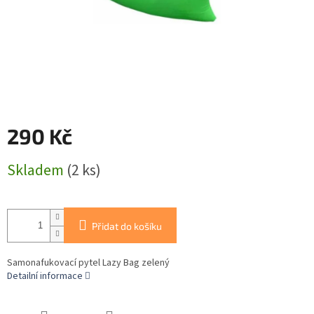
290 Kč
Měrná
Skladem
(2 ks)
cena:
Přidat do košíku
Samonafukovací pytel Lazy Bag zelený
Detailní informace