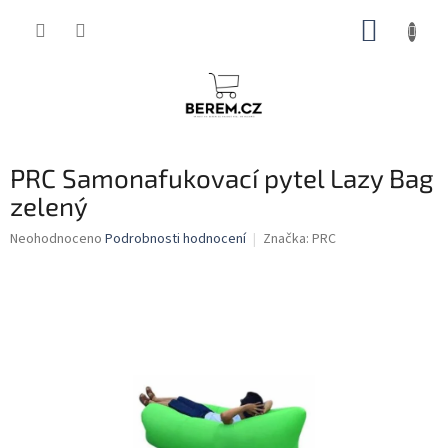
Přejít
NÁKUP
na
obsah
KOŠÍK
PRC Samonafukovací pytel Lazy Bag
zelený
Průměrné
Neohodnoceno
Podrobnosti hodnocení
Značka:
PRC
hodnocení
produktu
je
0,0
z
5
hvězdiček.