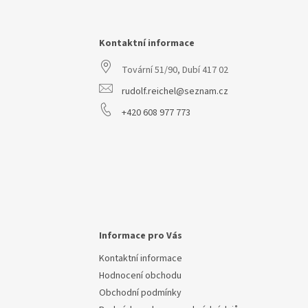
á
p
a
Kontaktní informace
t
Tovární 51/90, Dubí 417 02
í
rudolf.reichel@seznam.cz
+420 608 977 773
Informace pro Vás
Kontaktní informace
Hodnocení obchodu
Obchodní podmínky