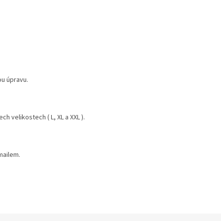
ou úpravu.
h velikostech ( L, XL a XXL ).
mailem.