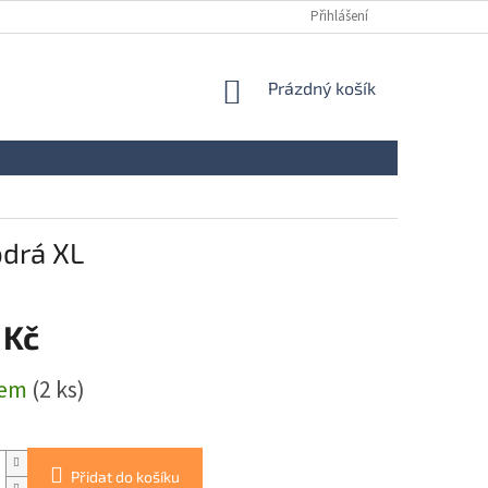
Přihlášení
NÁKUPNÍ
Prázdný košík
KOŠÍK
drá XL
 Kč
dem
(2 ks)
Přidat do košíku