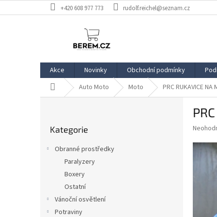
Přejít
+420 608 977 773
rudolf.reichel@seznam.cz
na
obsah
Akce
Novinky
Obchodní podmínky
Pod
Domů
Auto Moto
Moto
PRC RUKAVICE NA 
P
PRC
o
Přeskočit
s
Průměr
Neohod
Kategorie
kategorie
t
hodnoce
r
produkt
Obranné prostředky
a
je
Paralyzery
0,0
n
z
Boxery
n
5
í
Ostatní
hvězdič
p
Vánoční osvětlení
a
Potraviny