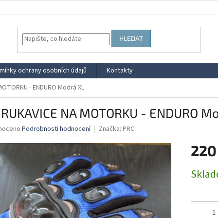
HLEDAT
mínky ochrany osobních údajů
Kontakty
MOTORKU - ENDURO Modrá XL
 RUKAVICE NA MOTORKU - ENDURO Mo
né
noceno
Podrobnosti hodnocení
Značka:
PRC
ní
220
u
Měrná
Skla
cena:
ek.