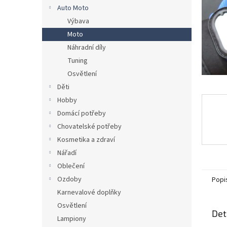
n
Auto Moto
e
Výbava
l
Moto
Náhradní díly
Tuning
Osvětlení
Děti
Hobby
Domácí potřeby
Chovatelské potřeby
Kosmetika a zdraví
Nářadí
Oblečení
Ozdoby
Popi
Karnevalové doplňky
Osvětlení
Det
Lampiony