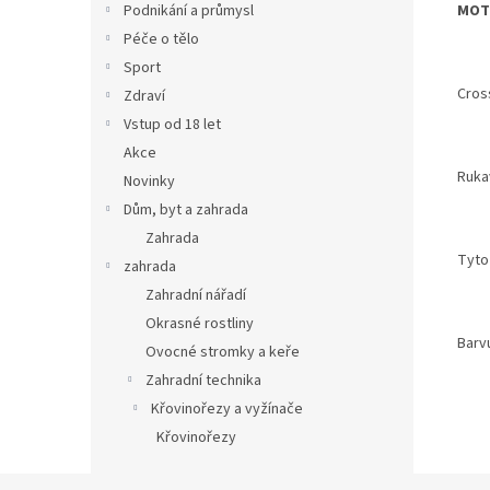
MOT
Podnikání a průmysl
Péče o tělo
Sport
Cros
Zdraví
Vstup od 18 let
Akce
Ruka
Novinky
Dům, byt a zahrada
Zahrada
Tyto 
zahrada
Zahradní nářadí
Okrasné rostliny
Barv
Ovocné stromky a keře
Zahradní technika
Křovinořezy a vyžínače
Křovinořezy
Z