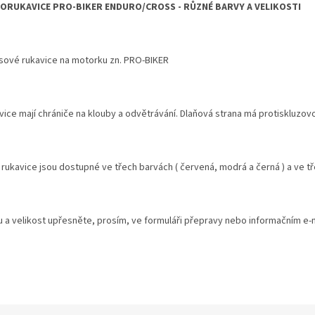
ORUKAVICE PRO-BIKER ENDURO/CROSS - RŮZNÉ BARVY A VELIKOSTI
sové rukavice na motorku zn. PRO-BIKER
vice mají chrániče na klouby a odvětrávání. Dlaňová strana má protiskluzov
rukavice jsou dostupné ve třech barvách ( červená, modrá a černá ) a ve třec
u a velikost upřesněte, prosím, ve formuláři přepravy nebo informačním e-