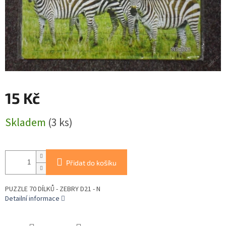
15 Kč
Měrná
Skladem
(3 ks)
cena:
Přidat do košíku
PUZZLE 70 DÍLKŮ - ZEBRY D21 - N
Detailní informace