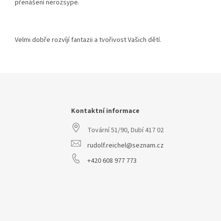
přenášení nerozsype.
Velmi dobře rozvíjí fantazii a tvořivost Vašich dětí.
Z
á
p
a
Kontaktní informace
t
Tovární 51/90, Dubí 417 02
í
rudolf.reichel@seznam.cz
+420 608 977 773