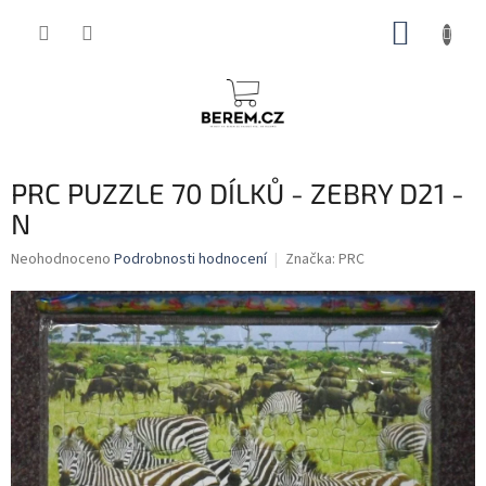
Přejít
NÁKUP
na
obsah
KOŠÍK
PRC PUZZLE 70 DÍLKŮ - ZEBRY D21 -
N
Průměrné
Neohodnoceno
Podrobnosti hodnocení
Značka:
PRC
hodnocení
produktu
je
0,0
z
5
hvězdiček.